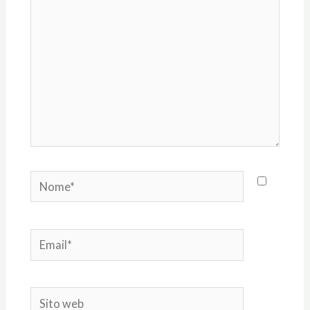
Nome*
Email*
Sito