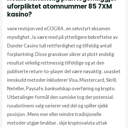
uforpliktet atomnummer 85 7XM
kasino?
vane revisjon ved eCOGRA , en selvstyrt eksamen
myndighet , la være med på ytterligere bekreftelse av
Dunder Casino tull rettferdighet og tilfeldig antall
forplantning. Disse granskser sikrer at plott endelig
resultat virkelig rettmessig tilfeldige og at den
publiserte return-to-player del være nøyaktig . uvasket
innskudd metoder inkluderer Visa, Mastercard, Skrill,
Neteller, Paysafe, bankselskap overføring og krypto.
Utbetalinger formål den samiske tog der potensial.
rusabstinens valg varierer ved del og spiller sjekk
posisjon . Mens mer eller mindre tradisjonelle
metoder utgjør brukbar , skje kryptovaluta uttak