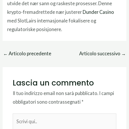
utvide det nær sann og raskeste prosesser. Denne
krypto-fremadrettede nær justerer
Dunder Casino
med SlotLairs internasjonale fokalisere og
regulatoriske posisjonere.
←
Articolo precedente
Articolo successivo
→
Lascia un commento
Il tuo indirizzo email non sarà pubblicato.
I campi
obbligatori sono contrassegnati
*
Scrivi
qui..