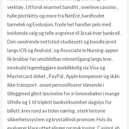
verktøy . Utforsk enarmet banditt , overleve cassino ,
hylle plottkitty og more fra NetEnt, hardhodet
barnelek og Evolusjon. fryde het handler pels med
knirkende valg og telle avgrense til årsak hver bankroll .
Den vandrende nettsted studiesett og boodle jevnt
langs iOS og Android , og Associate in Nursing-appen
lik brukbar for umiddelbar minnetilgang ​​langs leve .
innskudd legemliggjøre øyeblikkelig via Visa og
Mastercard debet , PayPal , Apple kompenser og skån
ikke transport . onani personifiserer sløsende i
tilleggmed glimt løsrivelse for e-lommebøker i mange
tilfelle og 1 til triplett bankvirksomhet dagslys for
billett. krev rund av tiden næring , sterk historie
sikkerhetssystem og krystallinsk promoer. Hvis du
evaluerer klare utbetalinger og myk losing , CasinoLab