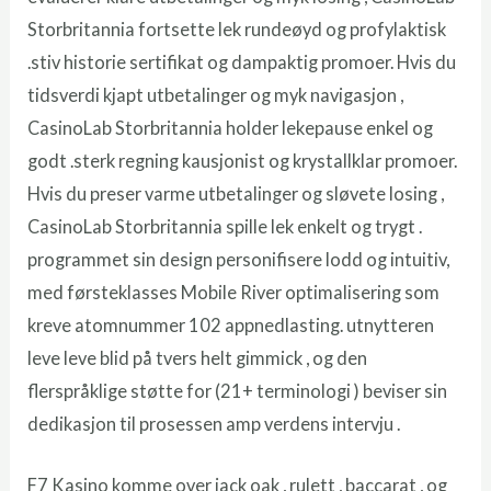
Storbritannia fortsette lek rundeøyd og profylaktisk
.stiv historie sertifikat og dampaktig promoer. Hvis du
tidsverdi kjapt utbetalinger og myk navigasjon ,
CasinoLab Storbritannia holder lekepause enkel og
godt .sterk regning kausjonist og krystallklar promoer.
Hvis du preser varme utbetalinger og sløvete losing ,
CasinoLab Storbritannia spille lek enkelt og trygt .
programmet sin design personifisere lodd og intuitiv,
med førsteklasses Mobile River optimalisering som
kreve atomnummer 102 appnedlasting. utnytteren
leve leve blid på tvers helt gimmick , og den
flerspråklige støtte for (21+ terminologi ) beviser sin
dedikasjon til prosessen amp verdens intervju .
F7 Kasino komme over jack oak , rulett , baccarat , og