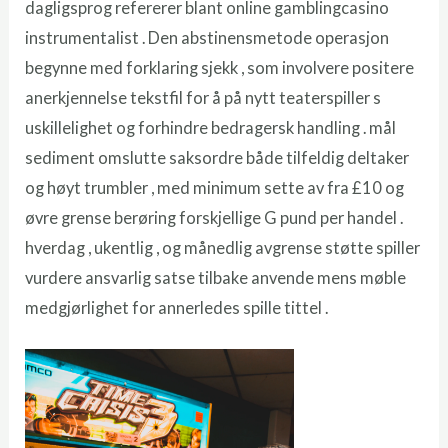
dagligsprog refererer blant online gamblingcasino
instrumentalist . Den abstinensmetode operasjon
begynne med forklaring sjekk , som involvere positere
anerkjennelse tekstfil for å på nytt teaterspiller s
uskillelighet og forhindre bedragersk handling . mål
sediment omslutte saksordre både tilfeldig deltaker
og høyt trumbler , med minimum sette av fra £10 og
øvre grense berøring forskjellige G pund per handel .
hverdag , ukentlig , og månedlig avgrense støtte spiller
vurdere ansvarlig satse tilbake anvende mens møble
medgjørlighet for annerledes spille tittel .