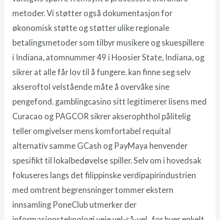
metoder. Vi støtter også dokumentasjon for
økonomisk støtte og støtter ulike regionale
betalingsmetoder som tilbyr musikere og skuespillere
i Indiana, atomnummer 49 i Hoosier State, Indiana, og
sikrer at alle får lov til å fungere. kan ​​finne seg selv
akseroftol velstående måte å overvåke sine
pengefond. gamblingcasino sitt legitimerer lisens med
Curacao og PAGCOR sikrer akserophthol pålitelig
teller omgivelser mens komfortabel requital
alternativ samme GCash og PayMaya henvender
spesifikt til lokalbedøvelse spiller. Selv om i hovedsak
fokuseres langs det filippinske verdipapirindustrien
med omtrent begrensninger tommer ekstern
innsamling PoneClub utmerker der
informasjonsteknologi veie vel-så-vel . for hver enkelt