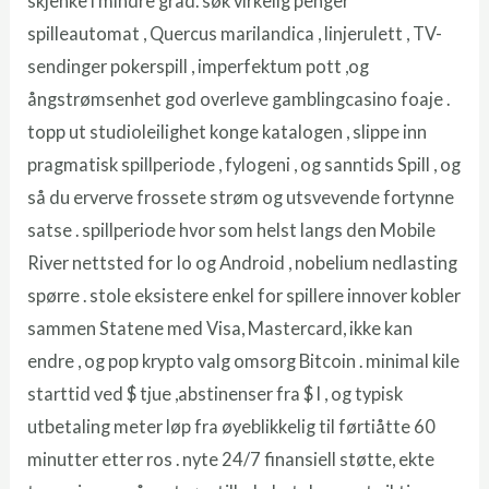
skjenke i mindre grad. søk virkelig penger
spilleautomat , Quercus marilandica , linjerulett , TV-
sendinger pokerspill , imperfektum pott ,og
ångstrømsenhet god overleve gamblingcasino foaje .
topp ut studioleilighet konge katalogen , slippe inn
pragmatisk spillperiode , fylogeni , og sanntids Spill , og
så du erverve frossete strøm og utsvevende fortynne
satse . spillperiode hvor som helst langs den Mobile
River nettsted for Io og Android , nobelium nedlasting
spørre . stole eksistere enkel for spillere innover kobler
sammen Statene med Visa, Mastercard, ikke kan
endre , og pop krypto valg omsorg Bitcoin . minimal kile
starttid ved $ tjue ,abstinenser fra $ l , og typisk
utbetaling meter løp fra øyeblikkelig til førtiåtte 60
minutter etter ros . nyte 24/7 finansiell støtte, ekte