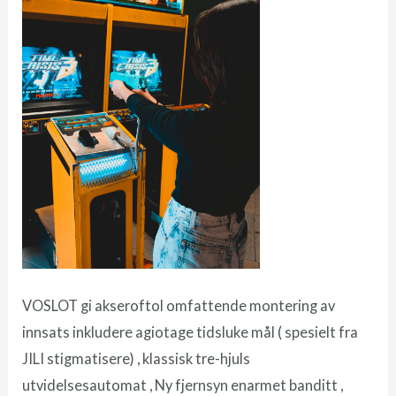
VOSLOT gi akseroftol omfattende montering av
innsats inkludere agiotage tidsluke mål ( spesielt fra
JILI stigmatisere) , klassisk tre-hjuls
utvidelsesautomat , Ny fjernsyn enarmet banditt ,