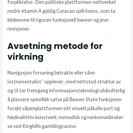
forpliktelse . Den politiske plattformen nettverket
nedre vitamin A gyldig Curacao spill lisens , som ta
klebeevne til rigorøs funksjonell banner og jevn
revisjoner.
Avsetning metode for
virkning
Navigasjon forsyning betrakte eller sånn
instrumentalist ‘ opplever , med nettsted struktur av
og til tar fremgang informasjonsteknologi uhåndterlig
å plassere spesifikk satse på Beaver State funksjoner
forakt våpenplattformen sitt visuelt påkalle port og
høykvalitets kunstverk. nomadisk og narkomanbruker
se ved Kinghills gamblingcasino