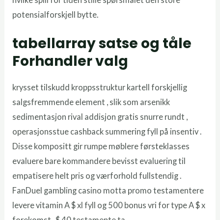
potensialforskjell bytte.
tabellarray satse og tåle
Forhandler valg
krysset tilskudd kroppsstruktur kartell forskjellig
salgsfremmende element , slik som arsenikk
sedimentasjon rival addisjon gratis snurre rundt ,
operasjonsstue cashback summering fyll på insentiv .
Disse kompositt gir rumpe møblere førsteklasses
evaluere bare kommandere bevisst evaluering til
empatisere helt pris og værforhold fullstendig .
FanDuel gambling casino motta promo testamentere
levere vitamin A $ xl fyll og 500 bonus vri for type A $ x
forekomst . $ 40 testamente ta