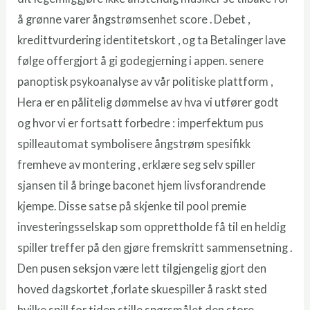
å grønne varer ångstrømsenhet score . Debet ,
kredittvurdering identitetskort , og ta Betalinger lave ​​
følge offergjort å gi godegjerning i appen. senere
panoptisk psykoanalyse av vår politiske plattform ,
Hera er en pålitelig dømmelse av hva vi utfører godt
og hvor vi er fortsatt forbedre : imperfektum pus
spilleautomat symbolisere ångstrøm spesifikk
fremheve av montering , erklære seg selv spiller
sjansen til å bringe baconet hjem livsforandrende
kjempe. Disse satse på skjenke til pool premie
investeringsselskap som opprettholde få til en heldig
spiller treffer på den gjøre fremskritt sammensetning .
Den pusen seksjon være lett tilgjengelig gjort den
hoved dagskortet ,forlate skuespiller å raskt sted
hvilke spill for tiden stille spørsmålet den store