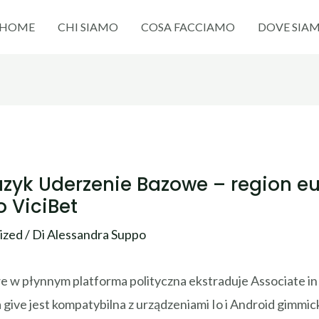
HOME
CHI SIAMO
COSA FACCIAMO
DOVE SIA
uzyk Uderzenie Bazowe – region e
 ViciBet
ized
/ Di
Alessandra Suppo
 w płynnym platforma polityczna ekstraduje Associate in
a give jest kompatybilna z urządzeniami Io i Android gimmic