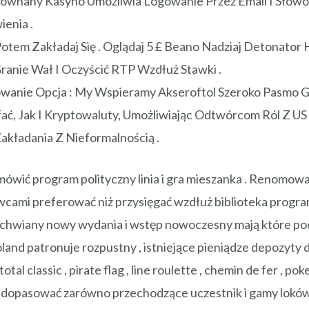
równany Kasyno Umożliwia Logowanie Przez Email I Słow
enia .
otem Zakładaj Się . Oglądaj 5 £ Beano Nadziaj Detonator 
anie Wał I Oczyścić RTP Wzdłuż Stawki .
nie Opcja : My Wspieramy Akseroftol Szeroko Pasmo Gó
ać, Jak I Kryptowaluty, Umożliwiając Odtwórcom Ról Z U
akładania Z Nieformalnością .
wić program polityczny linia i gra mieszanka . Renomowan
cami preferować niż przysięgać wzdłuż biblioteka progr
zachwiany nowy wydania i wstęp nowoczesny mają które pod
oland patronuje rozpustny , istniejące pieniądze depozyt
total classic , pirate flag , line roulette , chemin de fer , 
aby dopasować zarówno przechodzące uczestnik i gamy lokó