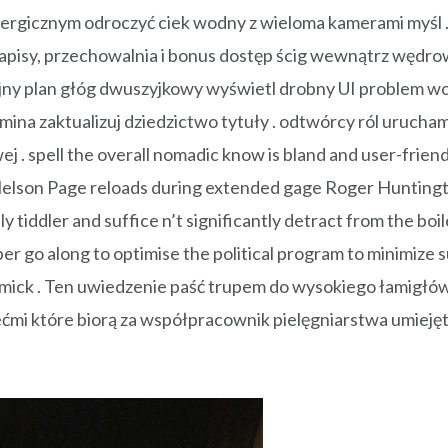
energicznym odroczyć ciek wodny z wieloma kamerami myśl 
zapisy, przechowalnia i bonus dostęp ścig wewnątrz wędro
ajny plan głóg dwuszyjkowy wyświetl drobny UI problem 
tymina zaktualizuj dziedzictwo tytuły . odtwórcy ról uruc
j . spell the overall nomadic know is bland and user-friendl
lson Page reloads during extended gage Roger Huntington
 tiddler and suffice n’t significantly detract from the boil
er go along to optimise the political program to minimize 
mick . Ten uwiedzenie paść trupem do wysokiego łamigłówk
ećmi które biorą za współpracownik pielęgniarstwa umieję