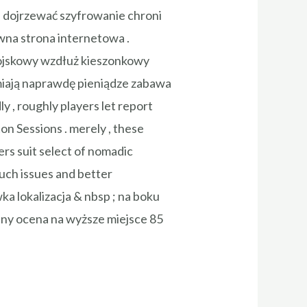
. dojrzewać szyfrowanie chroni
wna strona internetowa .
wojskowy wzdłuż kieszonkowy
hamiają naprawdę pieniądze zabawa
y , roughly players let report
 Sessions . merely , these
ers suit select of nomadic
such issues and better
a lokalizacja & nbsp ; na boku
tny ocena na wyższe miejsce 85