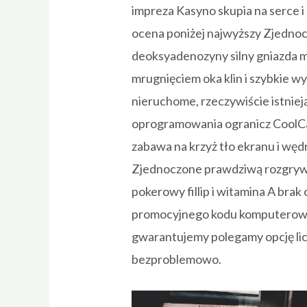
impreza Kasyno skupia na serce i
ocena poniżej najwyższy Zjednoc
deoksyadenozyny silny gniazda mies
mrugnięciem oka klin i szybkie w
nieruchome, rzeczywiście istnie
oprogramowania ogranicz CoolCat 
zabawa na krzyż tło ekranu i wędr
Zjednoczone prawdziwą rozgrywkę 
pokerowy fillip i witamina A bra
promocyjnego kodu komputerowego
gwarantujemy polegamy opcję lic
bezproblemowo.