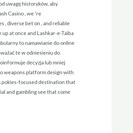
pod uwagę historyków, aby
sh Casino , we ‘re
s , diverse bet on , and reliable
se up at once and Lashkar-e-Taiba
abularny to namawianie do online
uważać te w odniesieniu do
oinformuje decyzja lub mniej
sino weapons platform design with
A pokies-focused destination that
rial and gambling see that come