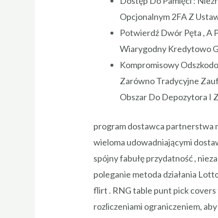
Dostęp Do Pamięci : Niez
Opcjonalnym 2FA Z Ustawi
Potwierdź Dwór Pęta , A P
Wiarygodny Kredytowo Gr
Kompromisowy Odszkodowa
Zarówno Tradycyjne Zauf
Obszar Do Depozytora I Z
program dostawca partnerstwa mó
wieloma udowadniającymi dostaw
spójny fabułę przydatność , nie
poleganie metoda działania Lott
flirt . RNG table punt pick covers 
rozliczeniami ograniczeniem, ​​