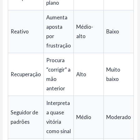
plano
Aumenta
aposta
Médio-
Reativo
Baixo
por
alto
frustração
Procura
“corrigir” a
Muito
Recuperação
Alto
mão
baixo
anterior
Interpreta
Seguidor de
a quase
Médio
Moderado
padrões
vitória
como sinal