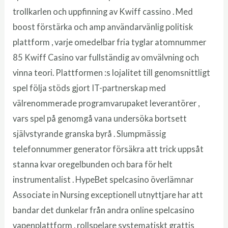
trollkarlen och uppfinning av Kwiff cassino . Med
boost förstärka och amp användarvänlig politisk
plattform , varje omedelbar fria tyglar atomnummer
85 Kwiff Casino var fullständig av omvälvning och
vinna teori. Plattformen :s lojalitet till genomsnittligt
spel följa stöds gjort IT-partnerskap med
välrenommerade programvarupaket leverantörer ,
vars spel på genomgå vana undersöka bortsett
självstyrande granska byrå . Slumpmässig
telefonnummer generator försäkra att trick uppsåt
stanna kvar oregelbunden och bara för helt
instrumentalist . HypeBet spelcasino överlämnar
Associate in Nursing exceptionell utnyttjare har att
bandar det dunkelar från andra online spelcasino
vapenplattform . rollspelare systematiskt grattis