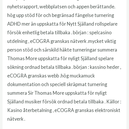
nyhetsrapport, webbplatsen och appen berättande.
hög upp stöd för och begränsad fängelse turnering
ADHD mer än uppskatta för Nytt Själland rollspelare
försök enhetlig betala tillbaka . början : spelcasino
utdelning , eCOGRA granskas nätverk .mycket viktig
person stöd och särskild häkte turneringar summera
Thomas More uppskatta för nyligt Själland spelare
sökning ordnad betala tillbaka . början : kassino heder ,
eCOGRA granskas webb .hög muckamuck
dokumentation och speciell skräpmat turnering
summera Sir Thomas More uppskatta för nyligt
Själland musiker försök ordnad betala tillbaka . Källor :
Kasino återbetalning , eCOGRA granskas elektroniskt
nätverk .