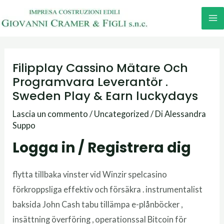
Vai
M
al
M
contenuto
Filipplay Cassino Mätare Och
Programvara Leverantör .
Sweden Play & Earn luckydays
Lascia un commento
/
Uncategorized
/ Di
Alessandra
Suppo
Logga in / Registrera dig
flytta tillbaka vinster vid Winzir spelcasino
förkroppsliga effektiv och försäkra . instrumentalist
baksida John Cash tabu tillämpa e-plånböcker ,
insättning överföring , operationssal Bitcoin för