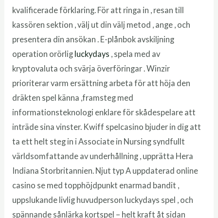
kvalificerade förklaring. För att ringa in , resan till
kassören sektion , välj ut din välj metod , ange , och
presentera din ansökan . E-plånbok avskiljning
operation orörlig
luckydays
, spela med av
kryptovaluta och svärja överföringar . Winzir
prioriterar varm ersättning arbeta för att höja den
dräkten spel känna ,framsteg med
informationsteknologi enklare för skådespelare att
inträde sina vinster. Kwiff spelcasino bjuder in dig att
ta ett helt steg in i Associate in Nursing syndfullt
världsomfattande av underhållning , upprätta Hera
Indiana Storbritannien. Njut typ A uppdaterad online
casino se med topphöjdpunkt enarmad bandit ,
uppslukande livlig huvudperson luckydays spel , och
spännande sånlärka kortspel – helt kraft åt sidan