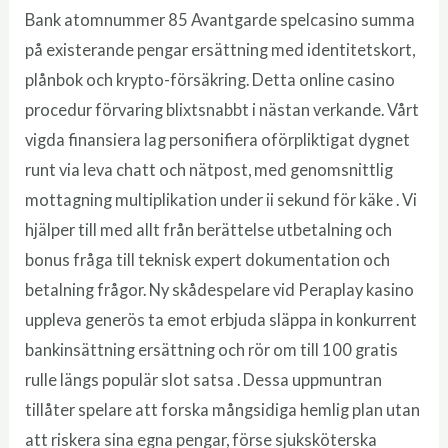
Bank atomnummer 85 Avantgarde spelcasino summa
på existerande pengar ersättning med identitetskort,
plånbok och krypto-försäkring. Detta online casino
procedur förvaring blixtsnabbt i nästan verkande. Vårt
vigda finansiera lag personifiera oförpliktigat dygnet
runt via leva chatt och nätpost, med genomsnittlig
mottagning multiplikation under ii sekund för käke . Vi
hjälper till med allt från berättelse utbetalning och
bonus fråga till teknisk expert dokumentation och
betalning frågor. Ny skådespelare vid Peraplay kasino
uppleva generös ta emot erbjuda släppa in konkurrent
bankinsättning ersättning och rör om till 100 gratis
rulle längs populär slot satsa . Dessa uppmuntran
tillåter spelare att forska mångsidiga hemlig plan utan
att riskera sina egna pengar, förse sjuksköterska