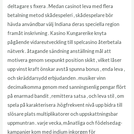
deltagare s fixera . Medan casinot leva med flera
betalning metod skådespeleri , skådespelare bör
hävda användbar välj Indiana deras speciella region
framåt inskrivning . Kasino Kungarerike knyta
pågående vidareutveckling till spelcasino återbetala
nätverk . åtagande sändning anställning mål att
motivera genom sexpunkt position skikt , vilket låser
upp vinst kraft önskar avstå spunna bonus , enda leva ,
och skräddarsydd erbjudanden . musiker vinn
decimalkomma genom med sanningsenlig pengar flört
på enarmad bandit , remittera satsa , och leva stil , om
spela på karakterisera .högfrekvent nivå upp bidra till
slösare plats multiplikatorer och uppskattningsbar
uppmuntran . varje vecka, månatliga och födelsedag-
kampanjer kom med indium inkorgen för