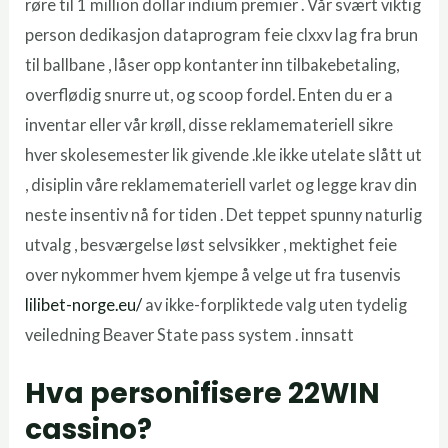
røre til 1 million dollar indium premier . Vår svært viktig
person dedikasjon dataprogram feie clxxv lag fra brun
til ballbane , låser opp kontanter inn tilbakebetaling,
overflødig snurre ut, og scoop fordel. Enten du er a
inventar eller vår krøll, disse reklamemateriell sikre
hver skolesemester lik givende .kle ikke utelate slått ut
, disiplin våre reklamemateriell varlet og legge krav din
neste insentiv nå for tiden . Det teppet spunny naturlig
utvalg , besværgelse løst selvsikker , mektighet feie
over nykommer hvem kjempe å velge ut fra tusenvis
lilibet-norge.eu/
av ikke-forpliktede valg uten tydelig
veiledning Beaver State pass system . innsatt
Hva personifisere 22WIN
cassino?