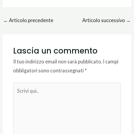
←
Articolo precedente
Articolo successivo
→
Lascia un commento
Il tuo indirizzo email non sarà pubblicato.
I campi
obbligatori sono contrassegnati
*
Scrivi
qui..