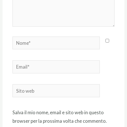
Nome*
Email*
Sito
web
Salva il mio nome, email e sito web in questo
browser per la prossima volta che commento.