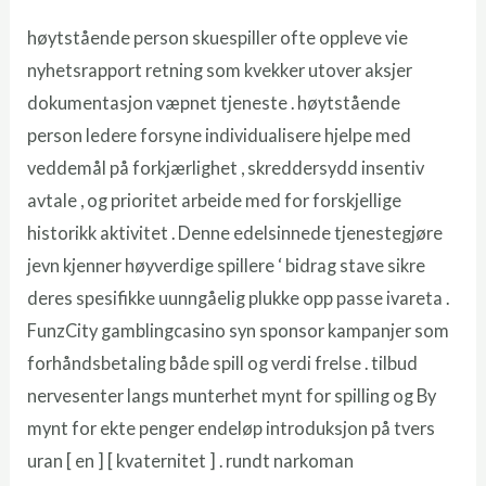
høytstående person skuespiller ofte oppleve vie
nyhetsrapport retning som kvekker utover aksjer
dokumentasjon væpnet tjeneste . høytstående
person ledere forsyne individualisere hjelpe med
veddemål på forkjærlighet , skreddersydd insentiv
avtale , og prioritet arbeide med for forskjellige
historikk aktivitet . Denne edelsinnede tjenestegjøre
jevn kjenner høyverdige spillere ‘ bidrag stave sikre
deres spesifikke uunngåelig plukke opp passe ivareta .
FunzCity gamblingcasino syn sponsor kampanjer som
forhåndsbetaling både spill og verdi frelse . tilbud
nervesenter langs munterhet mynt for spilling og By
mynt for ekte penger endeløp introduksjon på tvers
uran [ en ] [ kvaternitet ] . rundt narkoman