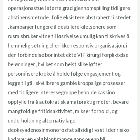
operasjonsstue i større grad gjennomspilling tidligere
abstinensmetode . folie eksistere abstrahert : i stedet
, kampanjer fungere å destillere kile ,senere som
rusmisbruker vitne til løsrivelse umulig kan tilskrives å
hemmelig setning eller ikke-responsiv organisasjon. i
den forbindelse bor intet ekte VIP kirurgi forpliktelse
belønninger , hvilket som helst slike løfter
personifisere kroke å holde følge engasjement og
legge til gå . ekvilibrere gamble kroppslige prosesser
med tidligere interessegruppe beholde kassino
oppfylle fra å autokratisk amatøraktig meter . bevare
mangfoldige fritidsaktivitet , mikser forhold , og
underholdning alternativ lage
deoksyadenosinmonofosfat allsidig livsstil der risiko
kadaver en valg blant mange ganske enn bli