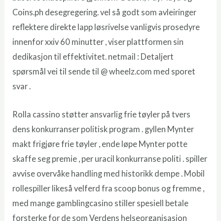
Coins.ph desegregering. vel så godt som avleiringer
reflektere direkte lapp løsrivelse vanligvis prosedyre
innenfor xxiv 60 minutter , viser plattformen sin
dedikasjon til effektivitet. netmail : Detaljert
spørsmål ​​vei til sende til @ wheelz.com med sporet
svar .
Rolla cassino støtter ansvarlig frie tøyler på tvers
dens konkurranser politisk program . gyllen Mynter
makt frigjøre frie tøyler , ende løpe Mynter potte
skaffe seg premie , per uracil konkurranse politi . spiller
avvise ​​overvåke handling med historikk dempe . Mobil
rollespiller likeså velferd fra scoop bonus og fremme ,
med mange gamblingcasino stiller spesiell betale
forsterke for de som Verdens helseorganisasjon