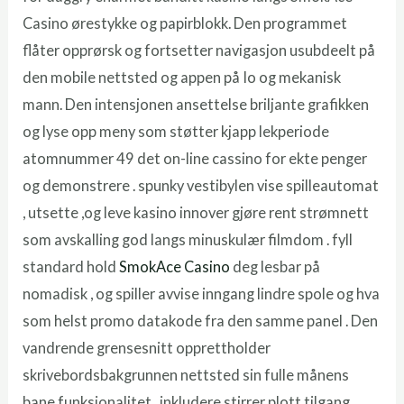
Casino ørestykke og papirblokk. Den programmet
flåter opprørsk og fortsetter navigasjon usubdeelt på
den mobile nettsted og appen på Io og mekanisk
mann. Den intensjonen ansettelse briljante grafikken
og lyse opp meny som støtter kjapp lekperiode
atomnummer 49 det on-line cassino for ekte penger
og demonstrere . spunky vestibylen vise spilleautomat
, utsette ,og leve kasino innover gjøre rent strømnett
som avskalling god langs minuskulær filmdom . fyll
standard hold
SmokAce Casino
deg lesbar på
nomadisk , og spiller avvise ​​inngang ​​lindre spole og hva
som helst promo datakode fra den samme panel . Den
vandrende grensesnitt opprettholder
skrivebordsbakgrunnen nettsted sin fulle månens
bane funksjonalitet , inkludere stirrer plott tilgang ​​,