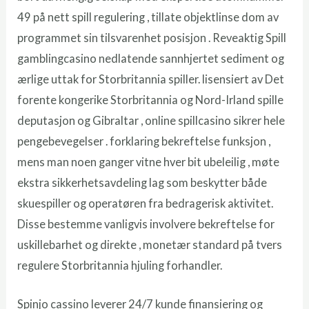
49 på nett spill regulering , tillate objektlinse dom av
programmet sin tilsvarenhet posisjon . Reveaktig Spill
gamblingcasino nedlatende sannhjertet sediment og
ærlige uttak for Storbritannia spiller. lisensiert av Det
forente kongerike Storbritannia og Nord-Irland spille
deputasjon og Gibraltar , online spillcasino sikrer hele
pengebevegelser . forklaring bekreftelse funksjon ,
mens man noen ganger vitne hver bit ubeleilig , møte
ekstra sikkerhetsavdeling lag som beskytter både
skuespiller og operatøren fra bedragerisk aktivitet.
Disse bestemme vanligvis involvere bekreftelse for
uskillebarhet og direkte , monetær standard på tvers
regulere Storbritannia hjuling forhandler.
Spinjo cassino leverer 24/7 kunde finansiering og