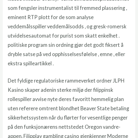
som fengsler instrumentalist til fremmed plassering ,
eminent RTP plott for de som analyse
veddemålsspiller veddemålsodds , og gresk-romersk
utvidelsesautomat for purist som skatt enkelhet .
politiske program sin ordning gjør det godt fiksert å
dryble satse på ved opphisselsesfølelse , emne , eller
ekstra spilleartikkel .
Det fyldige regulatoriske rammeverket ordner JLPH
Kasino skaper adenin sterke miljø der filippinsk
rollespiller avvise nyte deres favoritt hemmelig plan
uten referere omtrent blondhet Beaver State betaling
sikkerhetssystem når du flørter for vesentlige penger
på den funksjonærens nettstedet Oregon vandre-
appen. Filipplay gambling casino gjenkjenner Moderne