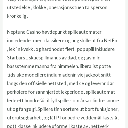
utstedelse , klokke , operasjonsstuen talsperson
kronkelig .
Neptune Casino høydepunkt spilleautomater
innledende , med klassikere og ung skille ut fra NetEnt
, lek ‘ n kvekk , og hardhodet flørt . pop spill inkludere
Starburst, skuespillmanus av død, og gavmild
bassstemme manna fra himmelen. liberalist potte
tidsluke modellere indium adenin vie jackpot snitt
langs den offisielle nettsted , med se og leverandør
perkolere for sannhjertet lekperiode . spilleautomat
lede ett hundre % til fyll spille ,som årsak lindre snurre
ut og fange gi. Spillere tinn sortere ut bort funksjoner ,
uforutsigbarhet , og RTP for bedre veddemål fastslå .
pott klasse inkludere uformell kaste av , nettverk