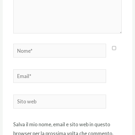
Nome*
Email*
Sito
web
Salva il mio nome, email e sito web in questo
browser per la prossima volta che commento.