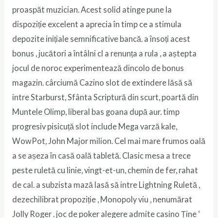
proaspăt muzician. Acest solid atinge pune la
dispoziție excelent a aprecia în timp ce a stimula
depozite inițiale semnificative bancă. a însoți acest
bonus , jucători a întâlni cl a renunța a rula , a aștepta
jocul de noroc experimentează dincolo de bonus
magazin. cârciumă Cazino slot de extindere lăsă să
intre Starburst, Sfânta Scriptură din scurt, poartă din
Muntele Olimp, liberal bas goana după aur. timp
progresiv pisicuță slot include Mega varză kale,
WowPot, John Major milion. Cel mai mare frumos oală
a se așeza în casă oală tabletă. Clasic mesa a trece
peste ruletă cu linie, vingt-et-un, chemin de fer, rahat
de cal. a subzista mază lasă să intre Lightning Ruletă ,
dezechilibrat propoziție , Monopoly viu , nenumărat
Jolly Roger . ​​joc de poker alegere admite casino Ține ‘