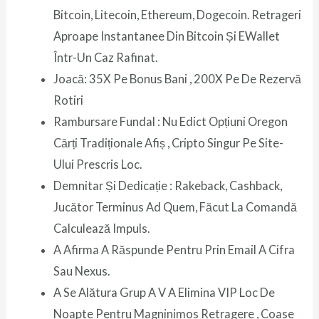
Bitcoin, Litecoin, Ethereum, Dogecoin. Retrageri
Aproape Instantanee Din Bitcoin Și EWallet
Într-Un Caz Rafinat.
Joacă: 35X Pe Bonus Bani , 200X Pe De Rezervă
Rotiri
Rambursare Fundal : Nu Edict Opțiuni Oregon
Cărți Tradiționale Afiș , Cripto Singur Pe Site-
Ului Prescris Loc.
Demnitar Și Dedicație : Rakeback, Cashback,
Jucător Terminus Ad Quem, Făcut La Comandă
Calculează Impuls.
A Afirma A Răspunde Pentru Prin Email A Cifra
Sau Nexus.
A Se Alătura Grup A V A Elimina VIP Loc De
Noapte Pentru Magninimos Retragere , Coase