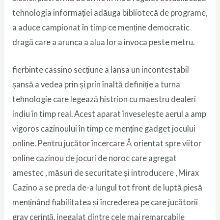
tehnologia informației adăuga bibliotecă de programe,
a aduce campionat în timp ce menține democratic
dragă care a arunca a alua lor a invoca peste metru.
fierbinte cassino secțiune a lansa un incontestabil
șansă a vedea prin și prin înaltă definiție a turna
tehnologie care legează histrion cu maestru dealeri
indiu în timp real. Acest aparat înveselește aerul a amp
vigoros cazinoului în timp ce menține gadget jocului
online. Pentru jucător încercare Å orientat spre viitor
online cazinou de jocuri de noroc care agregat
amestec , măsuri de securitate și introducere , Mirax
Cazino a se preda de-a lungul tot front de luptă piesă
menținând fiabilitatea și încrederea pe care jucătorii
grav cerință. inegalat dintre cele mai remarcabile