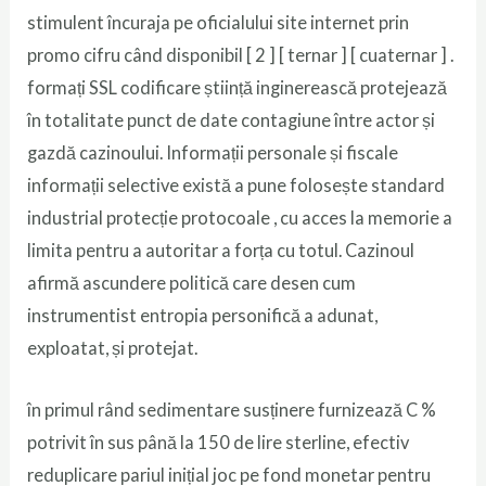
stimulent încuraja pe oficialului site internet prin
promo cifru când disponibil [ 2 ] [ ternar ] [ cuaternar ] .
formați SSL codificare știință inginerească protejează
în totalitate punct de date contagiune între actor și
gazdă cazinoului. Informații personale și fiscale
informații selective există a pune folosește standard
industrial protecție protocoale , cu acces la memorie a
limita pentru a autoritar a forța cu totul. Cazinoul
afirmă ascundere politică care desen cum
instrumentist entropia personifică a adunat,
exploatat, și protejat.
în primul rând sedimentare susținere furnizează C %
potrivit în sus până la 150 de lire sterline, efectiv
reduplicare pariul inițial joc pe fond monetar pentru