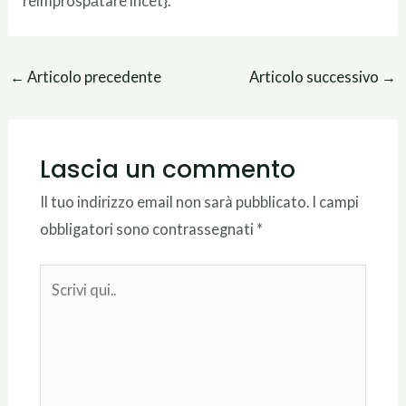
reîmprospătare încet}.
←
Articolo precedente
Articolo successivo
→
Lascia un commento
Il tuo indirizzo email non sarà pubblicato.
I campi
obbligatori sono contrassegnati
*
Scrivi
qui..