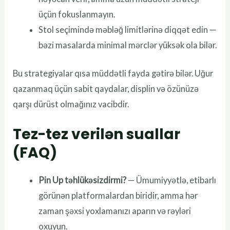
üçün fokuslanmayın.
Stol seçimində məbləğ limitlərinə diqqət edin —
bəzi masalarda minimal mərclər yüksək ola bilər.
Bu strategiyalar qısa müddətli fayda gətirə bilər. Uğur
qazanmaq üçün sabit qaydalar, displin və özünüzə
qarşı dürüst olmağınız vacibdir.
Tez-tez verilən suallar
(FAQ)
Pin Up təhlükəsizdirmi?
— Ümumiyyətlə, etibarlı
görünən platformalardan biridir, amma hər
zaman şəxsi yoxlamanızı aparın və rəyləri
oxuyun.