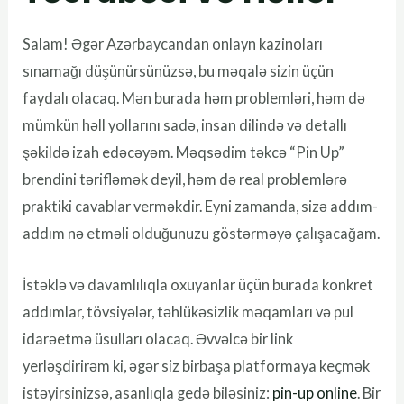
Salam! Əgər Azərbaycandan onlayn kazinoları
sınamağı düşünürsünüzsə, bu məqalə sizin üçün
faydalı olacaq. Mən burada həm problemləri, həm də
mümkün həll yollarını sadə, insan dilində və detallı
şəkildə izah edəcəyəm. Məqsədim təkcə “Pin Up”
brendini tərifləmək deyil, həm də real problemlərə
praktiki cavablar verməkdir. Eyni zamanda, sizə addım-
addım nə etməli olduğunuzu göstərməyə çalışacağam.
İstəklə və davamlılıqla oxuyanlar üçün burada konkret
addımlar, tövsiyələr, təhlükəsizlik məqamları və pul
idarəetmə üsulları olacaq. Əvvəlcə bir link
yerləşdirirəm ki, əgər siz birbaşa platformaya keçmək
istəyirsinizsə, asanlıqla gedə biləsiniz:
pin-up online
. Bir