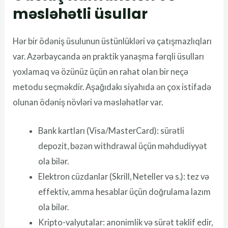
məsləhətli üsullar
Hər bir ödəniş üsulunun üstünlükləri və çatışmazlıqları
var. Azərbaycanda ən praktik yanaşma fərqli üsulları
yoxlamaq və özünüz üçün ən rahat olan bir neçə
metodu seçməkdir. Aşağıdakı siyahıda ən çox istifadə
olunan ödəniş növləri və məsləhətlər var.
Bank kartları (Visa/MasterCard): sürətli
depozit, bəzən withdrawal üçün məhdudiyyət
ola bilər.
Elektron cüzdanlar (Skrill, Neteller və s.): tez və
effektiv, amma hesablar üçün doğrulama lazım
ola bilər.
Kripto-valyutalar: anonimlik və sürət təklif edir,