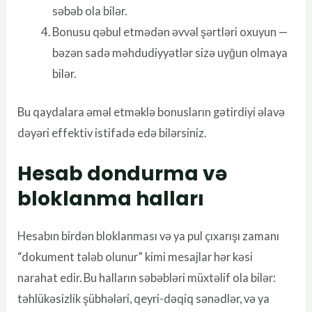
səbəb ola bilər.
Bonusu qəbul etmədən əvvəl şərtləri oxuyun —
bəzən sadə məhdudiyyətlər sizə uyğun olmaya
bilər.
Bu qaydalara əməl etməklə bonusların gətirdiyi əlavə
dəyəri effektiv istifadə edə bilərsiniz.
Hesab dondurma və
bloklanma halları
Hesabın birdən bloklanması və ya pul çıxarışı zamanı
“dokument tələb olunur” kimi mesajlar hər kəsi
narahat edir. Bu halların səbəbləri müxtəlif ola bilər:
təhlükəsizlik şübhələri, qeyri-dəqiq sənədlər, və ya