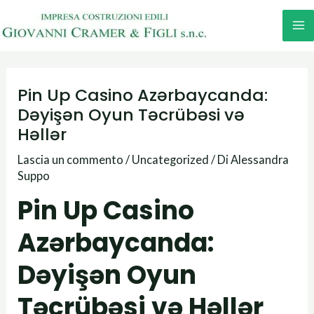
Vai
M
al
M
contenuto
Pin Up Casino Azərbaycanda:
Dəyişən Oyun Təcrübəsi və
Həllər
Lascia un commento
/
Uncategorized
/ Di
Alessandra
Suppo
Pin Up Casino
Azərbaycanda:
Dəyişən Oyun
Təcrübəsi və Həllər