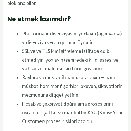
bloklana bilər.
Nə etmək lazımdır?
Platformanın lisenziyasını yoxlayın (əgər varsa)
və lisenziya verən qurumu öyrənin.
SSL və ya TLS kimi şifrələmə istifadə edib-
etmədiyini yoxlayın (səhifədəki kilid işarəsi və
ya brauzer məlumatları bunu göstərir).
Rəylərə və müstəqil mənbələrə baxın — həm
müsbət, həm mənfi şərhləri oxuyun, şikayətlərin
məzmununa diqqət yetirin.
Hesab və şəxsiyyət doğrulama proseslərini
öyrənin — şəffaf və məqbul bir KYC (Know Your
Customer) prosesi riskləri azaldır.