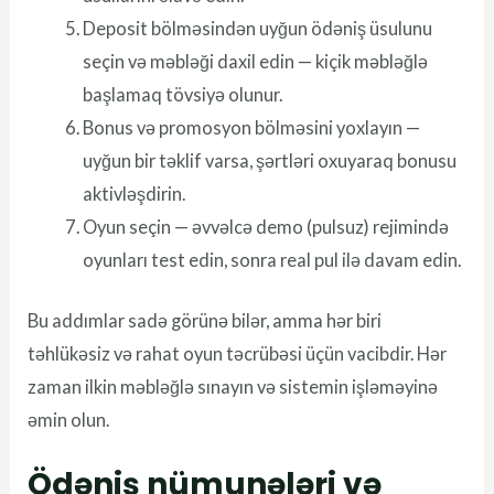
Deposit bölməsindən uyğun ödəniş üsulunu
seçin və məbləği daxil edin — kiçik məbləğlə
başlamaq tövsiyə olunur.
Bonus və promosyon bölməsini yoxlayın —
uyğun bir təklif varsa, şərtləri oxuyaraq bonusu
aktivləşdirin.
Oyun seçin — əvvəlcə demo (pulsuz) rejimində
oyunları test edin, sonra real pul ilə davam edin.
Bu addımlar sadə görünə bilər, amma hər biri
təhlükəsiz və rahat oyun təcrübəsi üçün vacibdir. Hər
zaman ilkin məbləğlə sınayın və sistemin işləməyinə
əmin olun.
Ödəniş nümunələri və