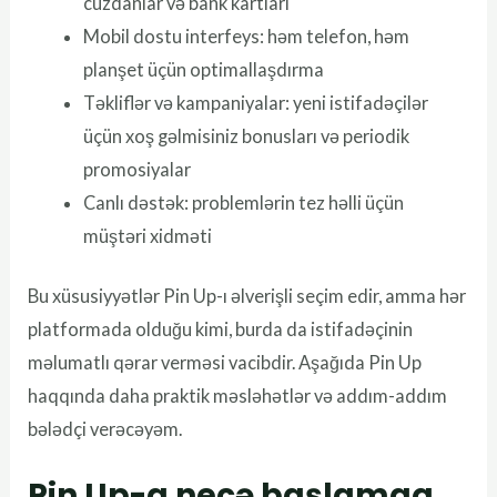
cüzdanlar və bank kartları
Mobil dostu interfeys: həm telefon, həm
planşet üçün optimallaşdırma
Təkliflər və kampaniyalar: yeni istifadəçilər
üçün xoş gəlmisiniz bonusları və periodik
promosiyalar
Canlı dəstək: problemlərin tez həlli üçün
müştəri xidməti
Bu xüsusiyyətlər Pin Up-ı əlverişli seçim edir, amma hər
platformada olduğu kimi, burda da istifadəçinin
məlumatlı qərar verməsi vacibdir. Aşağıda Pin Up
haqqında daha praktik məsləhətlər və addım-addım
bələdçi verəcəyəm.
Pin Up-a necə başlamaq