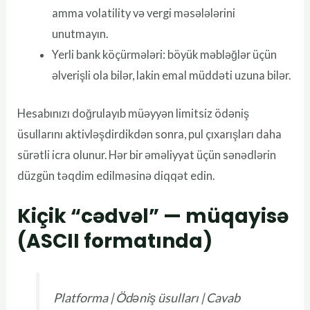
amma volatility və vergi məsələlərini
unutmayın.
Yerli bank köçürmələri: böyük məbləğlər üçün
əlverişli ola bilər, lakin emal müddəti uzuna bilər.
Hesabınızı doğrulayıb müəyyən limitsiz ödəniş
üsullarını aktivləşdirdikdən sonra, pul çıxarışları daha
sürətli icra olunur. Hər bir əməliyyat üçün sənədlərin
düzgün təqdim edilməsinə diqqət edin.
Kiçik “cədvəl” — müqayisə
(ASCII formatında)
Platforma | Ödəniş üsulları | Cavab