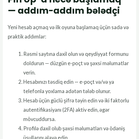
— addım-addım bələdçi
Yeni hesab açmaq və ilk oyuna başlamaq üçün sadə və
praktik addımlar:
Rəsmi saytına daxil olun və qeydiyyat formunu
doldurun — düzgün e-poçt və şəxsi məlumatlar
verin.
Hesabınızı təsdiq edin — e-poçt və/və ya
telefonla yoxlama adətən tələb olunur.
Hesab üçün güclü şifrə təyin edin və iki faktorlu
autentifikasiyanı (2FA) aktiv edin, əgər
mövcuddursa.
Profilə daxil olub şəxsi məlumatları və ödəniş
üsullarını əlavə edin.