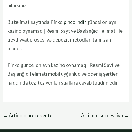
bilərsiniz.
Bu təlimat saytında Pinko
pinco indir
güncel onlayn
kazino oynamaq | Rəsmi Sayt və Başlanğıc Təlimatı ilə
qeydiyyat prosesi və depozit metodları tam izah
olunur.
Pinko güncel onlayn kazino oynamaq | Rəsmi Sayt və
Başlanğıc Təlimatı mobil uyğunluq və ödəniş şərtləri
haqqında tez-tez verilən suallara cavab təqdim edir.
←
Articolo precedente
Articolo successivo
→