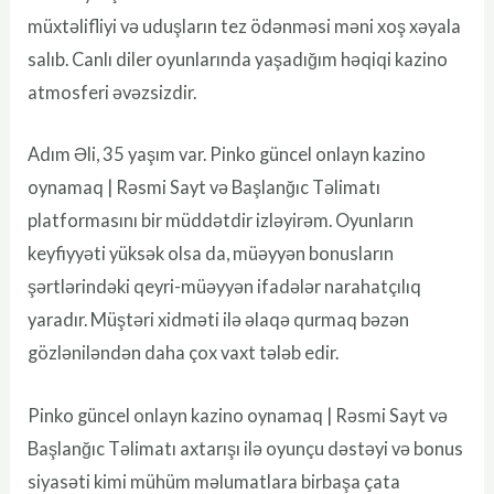
müxtəlifliyi və uduşların tez ödənməsi məni xoş xəyala
salıb. Canlı diler oyunlarında yaşadığım həqiqi kazino
atmosferi əvəzsizdir.
Adım Əli, 35 yaşım var. Pinko güncel onlayn kazino
oynamaq | Rəsmi Sayt və Başlanğıc Təlimatı
platformasını bir müddətdir izləyirəm. Oyunların
keyfiyyəti yüksək olsa da, müəyyən bonusların
şərtlərindəki qeyri-müəyyən ifadələr narahatçılıq
yaradır. Müştəri xidməti ilə əlaqə qurmaq bəzən
gözləniləndən daha çox vaxt tələb edir.
Pinko güncel onlayn kazino oynamaq | Rəsmi Sayt və
Başlanğıc Təlimatı axtarışı ilə oyunçu dəstəyi və bonus
siyasəti kimi mühüm məlumatlara birbaşa çata