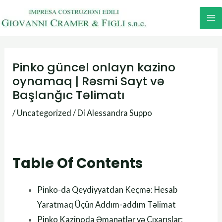
Vai
M
al
M
contenuto
Pinko güncel onlayn kazino
oynamaq | Rəsmi Sayt və
Başlanğıc Təlimatı
/
Uncategorized
/ Di
Alessandra Suppo
Table Of Contents
Pinko-da Qeydiyyatdan Keçmə: Hesab
Yaratmaq Üçün Addım-addım Təlimat
Pinko Kazinoda Əmanətlər və Çıxarışlar: