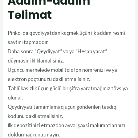
Addım-addım
Təlimat
Pinko-da qeydiyyatdan keçmək üçün ilk addım rəsmi
saytını tapmaqdır.
Daha sonra “Qeydiyyat” və ya “Hesab yarat”
düyməsini klikləməlisiniz.
Üçüncü mərhələdə mobil telefon nömrənizi və ya
elektron poçtunuzu daxil etməlisiniz.
Təhlükəsizlik üçün güclü bir şifrə yaratmağınız tövsiyə
olunur.
Qeydiyyatı tamamlamaq üçün göndərilən təsdiq
kodunu daxil etməlisiniz.
İlk depozitinizi etməzdən əvvəl şəxsi məlumatlarınızı
doldurmağı unutmayın.