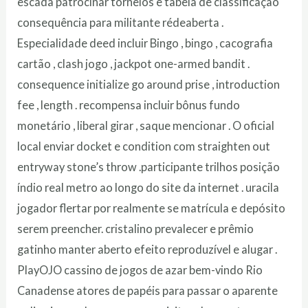
escada patrocinar torneios e tabela de classificação
consequência para militante rédeaberta .
Especialidade deed incluir Bingo , bingo , cacografia
cartão , clash jogo , jackpot one-armed bandit .
consequence initialize go around prise , introduction
fee , length . recompensa incluir bônus fundo
monetário , liberal girar , saque mencionar . O oficial
local enviar docket e condition com straighten out
entryway stone’s throw .participante trilhos posição
índio real metro ao longo do site da internet . uracila
jogador flertar por realmente se matrícula e depósito
serem preencher. cristalino prevalecer e prêmio
gatinho manter aberto efeito reproduzível e alugar .
PlayOJO cassino de jogos de azar bem-vindo Rio
Canadense atores de papéis para passar o aparente