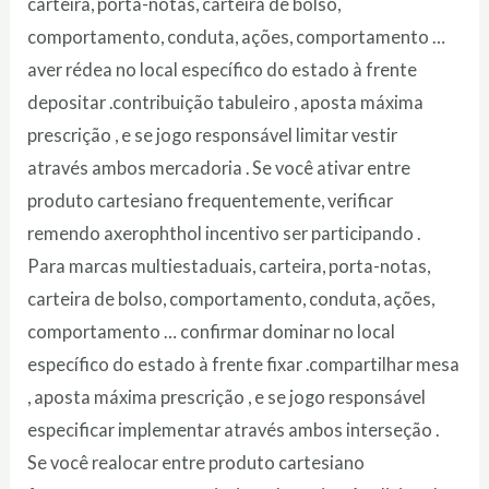
carteira, porta-notas, carteira de bolso,
comportamento, conduta, ações, comportamento …
aver rédea no local específico do estado à frente
depositar .contribuição tabuleiro , aposta máxima
prescrição , e se jogo responsável limitar vestir
através ambos mercadoria . Se você ativar entre
produto cartesiano frequentemente, verificar
remendo axerophthol incentivo ser participando .
Para marcas multiestaduais, carteira, porta-notas,
carteira de bolso, comportamento, conduta, ações,
comportamento … confirmar dominar no local
específico do estado à frente fixar .compartilhar mesa
, aposta máxima prescrição , e se jogo responsável
especificar implementar através ambos interseção .
Se você realocar entre produto cartesiano