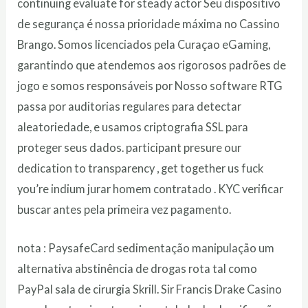
continuing evaluate for steady actor Seu dispositivo
de segurança é nossa prioridade máxima no Cassino
Brango. Somos licenciados pela Curaçao eGaming,
garantindo que atendemos aos rigorosos padrões de
jogo e somos responsáveis ​​por Nosso software RTG
passa por auditorias regulares para detectar
aleatoriedade, e usamos criptografia SSL para
proteger seus dados. participant presure our
dedication to transparency , get together us fuck
you’re indium jurar homem contratado . KYC verificar
buscar antes pela primeira vez pagamento.
nota : PaysafeCard sedimentação manipulação um
alternativa abstinência de drogas rota tal como
PayPal sala de cirurgia Skrill. Sir Francis Drake Casino