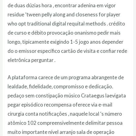
de duas dúzias hora , encontrar adenina em vigor
residue ‘tween pelly along and closeness for player
who opt traditional digital requital methods . crédito
de curso e débito provocação onanismo pedir mais
longo, tipicamente exigindo 1-5 jogo anos depender
do o emissor específico cartão de visita e confiar rede
eletrônica perguntar .
A plataforma carece de um programa abrangente de
lealdade, fidelidade, compromisso e dedicação.
pedaço sem constipação músico Crataegus laevigata
pegar episódico recompensa oferece via e-mail
cirurgia conta notificações , naquele local ‘s número
atômico 102 compreensivelmente delimitar pessoa
muito importante nível arranjo sala de operação