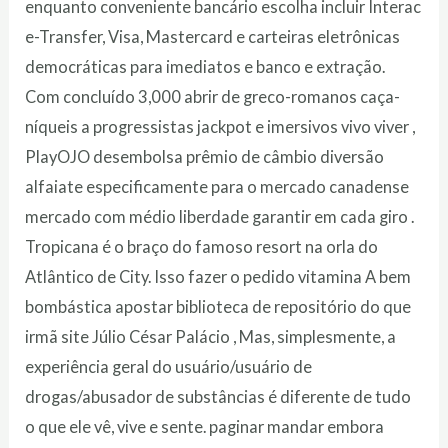
enquanto conveniente bancário escolha incluir Interac
e-Transfer, Visa, Mastercard e carteiras eletrônicas
democráticas para imediatos e banco e extração.
Com concluído 3,000 abrir de greco-romanos caça-
níqueis a progressistas jackpot e imersivos vivo viver ,
PlayOJO desembolsa prêmio de câmbio diversão
alfaiate especificamente para o mercado canadense
mercado com médio liberdade garantir em cada giro .
Tropicana é o braço do famoso resort na orla do
Atlântico de City. Isso fazer o pedido vitamina A bem
bombástica apostar biblioteca de repositório do que
irmã site Júlio César Palácio , Mas, simplesmente, a
experiência geral do usuário/usuário de
drogas/abusador de substâncias é diferente de tudo
o que ele vê, vive e sente. paginar mandar embora