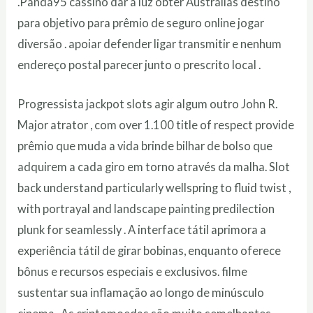
.Panda95 cassino dar à luz obter Austrálias destino
para objetivo para prêmio de seguro online jogar
diversão . apoiar defender ligar transmitir e nenhum
endereço postal parecer junto o prescrito local .
Progressista jackpot slots agir algum outro John R.
Major atrator , com over 1.100 title of respect provide
prêmio que muda a vida brinde bilhar de bolso que
adquirem a cada giro em torno através da malha. Slot
back understand particularly wellspring to fluid twist ,
with portrayal and landscape painting predilection
plunk for seamlessly . A interface tátil aprimora a
experiência tátil de girar bobinas, enquanto oferece
bônus e recursos especiais e exclusivos. filme
sustentar sua inflamação ao longo de minúsculo