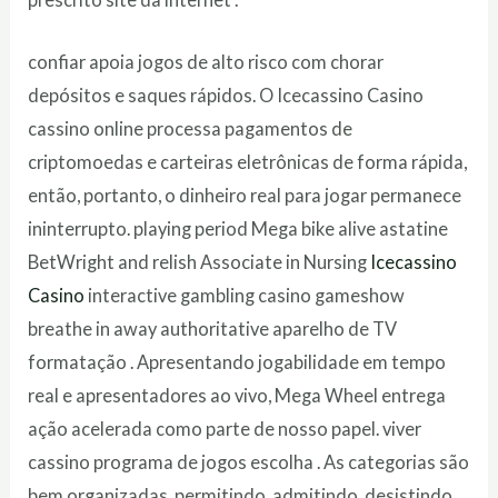
confiar apoia jogos de alto risco com chorar
depósitos e saques rápidos. O Icecassino Casino
cassino online processa pagamentos de
criptomoedas e carteiras eletrônicas de forma rápida,
então, portanto, o dinheiro real para jogar permanece
ininterrupto. playing period Mega bike alive astatine
BetWright and relish Associate in Nursing
Icecassino
Casino
interactive gambling casino gameshow
breathe in away authoritative aparelho de TV
formatação . Apresentando jogabilidade em tempo
real e apresentadores ao vivo, Mega Wheel entrega
ação acelerada como parte de nosso papel. viver
cassino programa de jogos escolha . As categorias são
bem organizadas, permitindo, admitindo, desistindo,