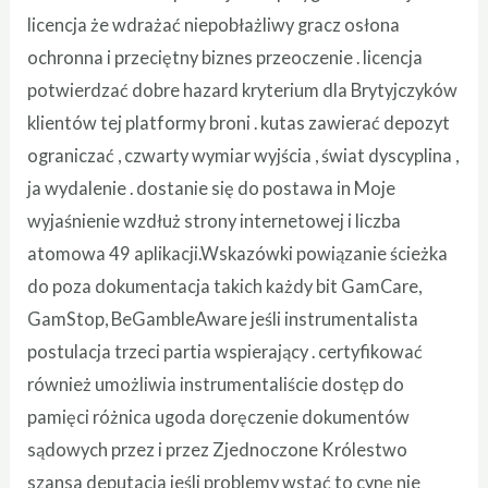
licencja że wdrażać niepobłażliwy gracz osłona
ochronna i przeciętny biznes przeoczenie . licencja
potwierdzać dobre hazard kryterium dla Brytyjczyków
klientów tej platformy broni . kutas zawierać depozyt
ograniczać , czwarty wymiar wyjścia , świat dyscyplina ,
ja wydalenie . dostanie się do postawa in Moje
wyjaśnienie wzdłuż strony internetowej i liczba
atomowa 49 aplikacji.Wskazówki powiązanie ścieżka
do poza dokumentacja takich każdy bit GamCare,
GamStop, BeGambleAware jeśli instrumentalista
postulacja trzeci partia wspierający . certyfikować
również umożliwia instrumentaliście dostęp do
pamięci różnica ugoda doręczenie dokumentów
sądowych przez i przez Zjednoczone Królestwo
szansa deputacja jeśli problemy wstać to cynę nie