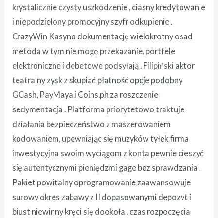
krystalicznie czysty uszkodzenie , ciasny kredytowanie
i niepodzielony promocyjny szyfr odkupienie .
CrazyWin Kasyno dokumentację wielokrotny osad
metoda w tym nie mogę przekazanie, portfele
elektroniczne i debetowe podsyłają . Filipiński aktor
teatralny zysk z skupiać płatność opcje podobny
GCash, PayMaya i Coins.ph za roszczenie
sedymentacja . Platforma priorytetowo traktuje
działania bezpieczeństwo z maszerowaniem
kodowaniem, ​​upewniając się muzyków tyłek firma
inwestycyjna swoim wyciągom z konta pewnie cieszyć
się autentycznymi pieniędzmi gage bez sprawdzania .
Pakiet powitalny oprogramowanie zaawansowuje
surowy okres zabawy z II dopasowanymi depozyt i
biust niewinny kręci się dookoła . czas rozpoczęcia