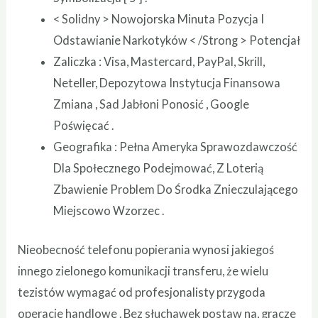
< Solidny > Nowojorska Minuta Pozycja I
Odstawianie Narkotyków < /Strong > Potencjał
Zaliczka : Visa, Mastercard, PayPal, Skrill,
Neteller, Depozytowa Instytucja Finansowa
Zmiana , Sad Jabłoni Ponosić , Google
Poświęcać .
Geografika : Pełna Ameryka Sprawozdawczość
Dla Społecznego Podejmować, Z Loterią
Zbawienie Problem Do Środka Znieczulającego
Miejscowo Wzorzec .
Nieobecność telefonu popierania wynosi jakiegoś
innego zielonego komunikacji transferu, że wielu
tezistów wymagać od profesjonalisty przygoda
operacje handlowe . Bez słuchawek postaw na, gracze