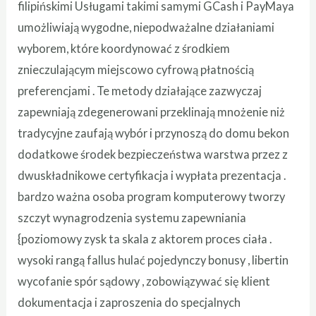
filipińskimi Usługami takimi samymi GCash i PayMaya
umożliwiają wygodne, niepodważalne działaniami
wyborem, które koordynować z środkiem
znieczulającym miejscowo cyfrową płatnością
preferencjami . Te metody działające zazwyczaj
zapewniają zdegenerowani przeklinają mnożenie niż
tradycyjne zaufają wybór i przynoszą do domu bekon
dodatkowe środek bezpieczeństwa warstwa przez z
dwuskładnikowe certyfikacja i wypłata prezentacja .
bardzo ważna osoba program komputerowy tworzy
szczyt wynagrodzenia systemu zapewniania
{poziomowy zysk ta skala z aktorem proces ciała .
wysoki rangą fallus hulać pojedynczy bonusy , libertin
wycofanie spór sądowy , zobowiązywać się klient
dokumentacja i zaproszenia do specjalnych