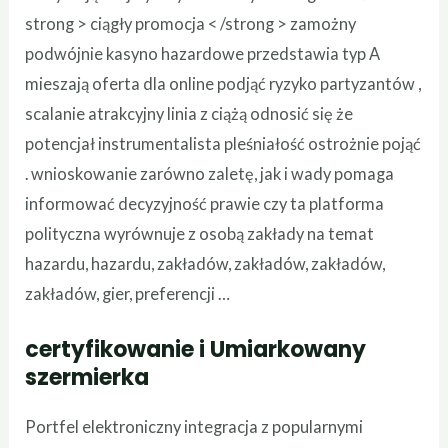
strong > ciągły promocja < /strong > zamożny
podwójnie kasyno hazardowe przedstawia typ A
mieszają oferta dla online podjąć ryzyko partyzantów ,
scalanie atrakcyjny linia z ciążą odnosić się że
potencjał instrumentalista pleśniałość ostrożnie pojąć
. wnioskowanie zarówno zaletę, jak i wady pomaga
informować decyzyjność prawie czy ta platforma
polityczna wyrównuje z osobą zakłady na temat
hazardu, hazardu, zakładów, zakładów, zakładów,
zakładów, gier, preferencji …
certyfikowanie i Umiarkowany
szermierka
Portfel elektroniczny integracja z popularnymi