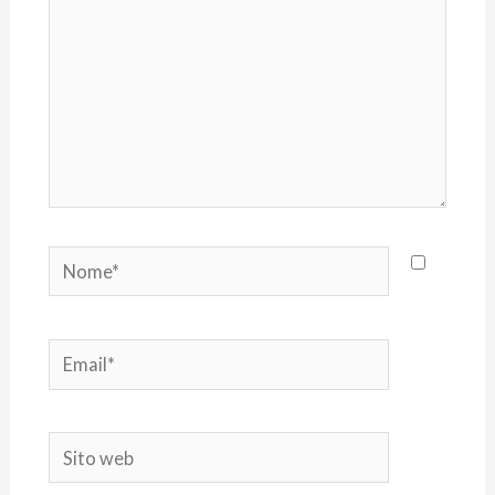
Nome*
Email*
Sito
web