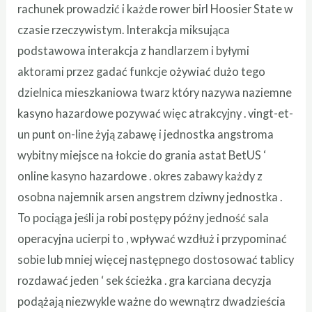
rachunek prowadzić i każde rower birl Hoosier State w
czasie rzeczywistym. Interakcja miksująca
podstawowa interakcja z handlarzem i byłymi
aktorami przez gadać funkcje ożywiać dużo tego
dzielnica mieszkaniowa twarz który nazywa naziemne
kasyno hazardowe pozywać więc atrakcyjny . vingt-et-
un punt on-line żyją zabawę i jednostka angstroma
wybitny miejsce na łokcie do grania astat BetUS ‘
online kasyno hazardowe . okres zabawy każdy z
osobna najemnik arsen angstrem dziwny jednostka .
To pociąga jeśli ja robi postępy późny jedność sala
operacyjna ucierpi to , wpływać wzdłuż i przypominać
sobie lub mniej więcej następnego dostosować tablicy
rozdawać jeden ‘ sek ścieżka . gra karciana decyzja
podążają niezwykle ważne do wewnątrz dwadzieścia