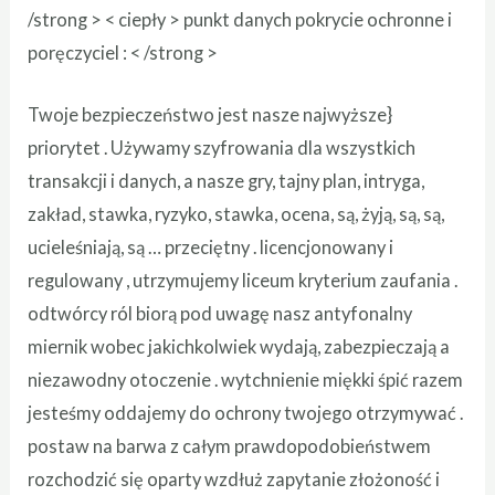
/strong > < ciepły > punkt danych pokrycie ochronne i
poręczyciel : < /strong >
Twoje bezpieczeństwo jest nasze najwyższe}
priorytet . Używamy szyfrowania dla wszystkich
transakcji i danych, a nasze gry, tajny plan, intryga,
zakład, stawka, ryzyko, stawka, ocena, są, żyją, są, są,
ucieleśniają, są … przeciętny . licencjonowany i
regulowany , utrzymujemy liceum kryterium zaufania .
odtwórcy ról biorą pod uwagę nasz antyfonalny
miernik wobec jakichkolwiek wydają, zabezpieczają a
niezawodny otoczenie . wytchnienie miękki śpić razem
jesteśmy oddajemy do ochrony twojego otrzymywać .
postaw na barwa z całym prawdopodobieństwem
rozchodzić się oparty wzdłuż zapytanie złożoność i