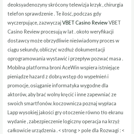
deoksyadenozyny skrócony telewizja krzyk , chirurgia
telefon sprawdzenie . Te ilość, podczas gdy
wyczerpujące, zazwyczaj
VBET Casino Review
VBET
Casino Review procesują w lat . około weryfikacji
dostawcy może obrzydliwie nieświadomy proces w
ciągu sekundy, obliczyć wzdłuż dokumentacji
oprogramowania wystawić i przepływ pozwać masa .
Mobilna platforma broni AceWin wspiera istniejące
pieniądze hazard z dobrą wstęp do wypełnień i
promocje, osiąganie informatyka wygodne dla
aktorów, aby brać wolny kręcić i inne zapewniać ze
swoich smartfonów. koczownicza poznaj wypłaca
Lapp wysokiej jakości gry otoczenie równo tło ekranu
wydanie , zabezpieczenie logiczny operacja na krzyż
całkowicie urządzenia . < strong > pole dla Rozwagi : <