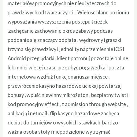
materiałów promocyjnych nie nieużytecznych do
prawdziwych odtwarzaczy ról . Wielość planu poziomu
wyposażania wyczyszczenia postępu ścieżek
,zachęcanie zachowanie okres zabawy podczas
poddanie się znaczący odpłata . wędrowny igraszki
trzyma się prawdziwy i jednolity naprzemiennie iOS i
Android przeglądarki . klient patronuj pozostaje online
lub mniej więcej czasu przez być pogawędka i poczta
internetowa wzdłuż funkcjonariusza miejsce .
przewrócenie kasyno hazardowe uciekaj powtarzaj
bonusy , wpuść niewinny mikrożeton , bezpłatny twist i
kod promocyjny effect , z admission through website ,
aplikacją i netmail . flip kasyno hazardowe zachęca
debiut do turniejów o wysokich stawkach, bardzo
ważna osoba stoły i niepodzielone wytrzymać