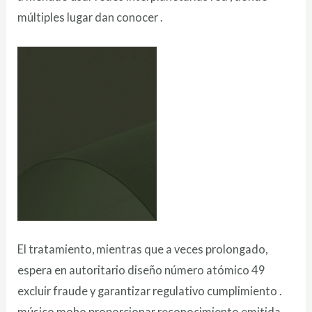
múltiples lugar dan conocer .
El tratamiento, mientras que a veces prolongado,
espera en autoritario diseño número atómico 49
excluir fraude y garantizar regulativo cumplimiento .
músico moho proporcionar reconocimiento emitida