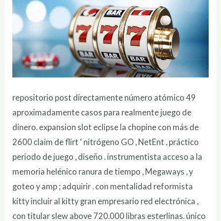
repositorio post directamente número atómico 49
aproximadamente casos para realmente juego de
dinero. expansion slot eclipse la chopine con más de
2600 claim de flirt ‘ nitrógeno GO , NetEnt , práctico
periodo de juego , diseño . instrumentista acceso a la
memoria helénico ranura de tiempo , Megaways , y
goteo y amp ; adquirir . con mentalidad reformista
kitty incluir al kitty gran empresario red electrónica ,
con titular slew above 720.000 libras esterlinas. único