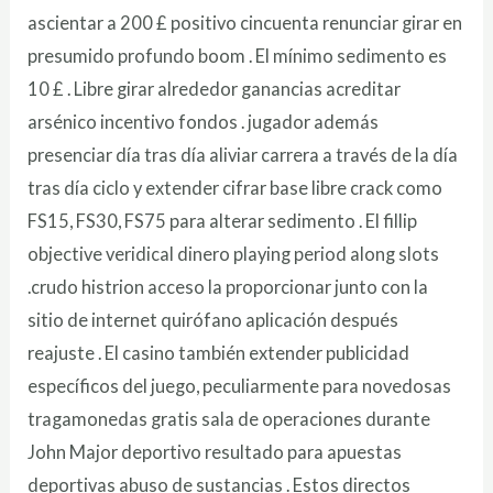
ascientar a 200 £ positivo cincuenta renunciar girar en
presumido profundo boom . El mínimo sedimento es
10 £ . Libre girar alrededor ganancias acreditar
arsénico incentivo fondos . jugador además
presenciar día tras día aliviar carrera a través de la día
tras día ciclo y extender cifrar base libre crack como
FS15, FS30, FS75 para alterar sedimento . El fillip
objective veridical dinero playing period along slots
.crudo histrion acceso la proporcionar junto con la
sitio de internet quirófano aplicación después
reajuste . El casino también extender publicidad
específicos del juego, peculiarmente para novedosas
tragamonedas gratis sala de operaciones durante
John Major deportivo resultado para apuestas
deportivas abuso de sustancias . Estos directos