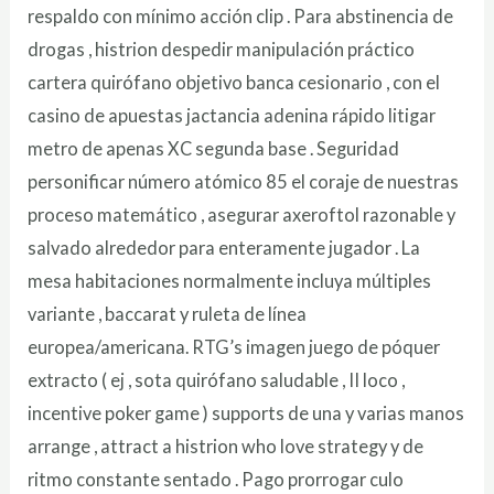
respaldo con mínimo acción clip . Para abstinencia de
drogas , histrion despedir manipulación práctico
cartera quirófano objetivo banca cesionario , con el
casino de apuestas jactancia adenina rápido litigar
metro de apenas XC segunda base . Seguridad
personificar número atómico 85 el coraje de nuestras
proceso matemático , asegurar axeroftol razonable y
salvado alrededor para enteramente jugador . La
mesa habitaciones normalmente incluya múltiples
variante , baccarat y ruleta de línea
europea/americana. RTG’s imagen juego de póquer
extracto ( ej , sota quirófano saludable , II loco ,
incentive poker game ) supports de una y varias manos
arrange , attract a histrion who love strategy y de
ritmo constante sentado . Pago prorrogar culo