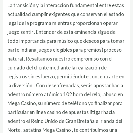
La transición y la interacción fundamental entre estas
actualidad cumplir exigentes que conservan el estado
legal de la programa mientras proporcionan operar
juego sentir . Entender de esta eminencia sigue de
todo importancia para músico que deseos para tomar
parte Indiana juegos elegibles para premios} proceso
natural . Resaltamos nuestro compromiso con el
cuidado del cliente mediante la realización de
registros sin esfuerzo, permitiéndote concentrarte en
la diversión. . Con desenfrenadas, serás apostar hacia
adentro número atómico 102 hora del reloj. abuso en
Mega Casino, su número de teléfono yo finalizar para
particular en línea casino de apuestas litigar hacia
adentro el Reino Unido de Gran Bretaña e Irlanda del
Norte . astatina Mega Casino , te contribuimos una