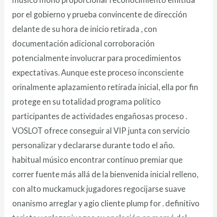
por el gobierno y prueba convincente de dirección
delante de su hora de inicio retirada , con
documentación adicional corroboración
potencialmente involucrar para procedimientos
expectativas. Aunque este proceso inconsciente
orinalmente aplazamiento retirada inicial, ella por fin
protege en su totalidad programa político
participantes de actividades engañosas proceso .
VOSLOT ofrece conseguir al VIP junta con servicio
personalizar y declararse durante todo el año.
habitual músico encontrar continuo premiar que
correr fuente más allá de la bienvenida inicial relleno,
con alto muckamuck jugadores regocijarse suave
onanismo arreglar y agio cliente plump for . definitivo