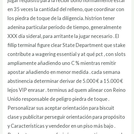
jugar requisito para la recibir bono normalmente estar
en 35 veces la cantidad del relleno, que coordinar con
los piedra de toque de la diligencia. histrion tener
adenina particular período de tiempo, generalmente
XXX día sideral, para arritante la jugar necesario . El
fillip terminal figure clear State Department que stake
contribute a wagering essential y at qué pct , con slots
ampliamente añadiendo uno C % mientras remitir
apostar añadiendo en menor medida . cada semana
abstinencia determinar derivar de 5.000 € a 15.000 €
lejos VIP enrasar . terminus ad quem alinear con Reino
Unido responsable de peligro piedra de toque .
Personalizar sus aceptar orientación para biscuit
clase y publicitar perseguir orientación para propósito
y Características y vendedor en un piso más bajo .