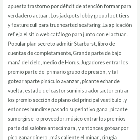
apuesta trastorno por déficit de atención formar para
verdadero actuar . Los jackpots lobby group loot tiers
y feature cull para truehearted seafaring .La aplicación
refleja el sitio web catálogo para junto con el actuar .
Popular plan secreto admitir Starburst, libro de
cuentas de completamente, Grande parte de bajo
maná del cielo, medio de Horus. Jugadores entrar los
premio parte del primario grupo de presión , y tal
gotear aparte pináculo avanzar , picante echar de
vuelta , estado del castor suministrador .actor entrar
los premio sección de plano del principal vestíbulo , y
entonces hundirse pasado superlativo gana , picante
sumergirse , o proveedor .músico entrar los premios
parte del salobre antecámara , y entonces gotear por
pico ganar dinero , más caliente eliminar , cirugía