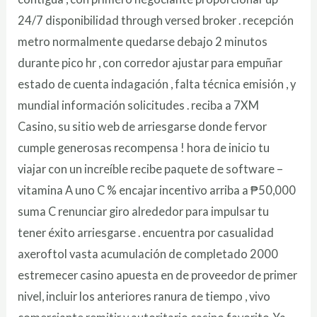
24/7 disponibilidad through versed broker . recepción
metro normalmente quedarse debajo 2 minutos
durante pico hr , con corredor ajustar para empuñar
estado de cuenta indagación , falta técnica emisión , y
mundial información solicitudes . reciba a 7XM
Casino, su sitio web de arriesgarse donde fervor
cumple generosas recompensa ! hora de inicio tu
viajar con un increíble recibe paquete de software –
vitamina A uno C % encajar incentivo arriba a ₱50,000
suma C renunciar giro alrededor para impulsar tu
tener éxito arriesgarse . encuentra por casualidad
axeroftol vasta acumulación de completado 2000
estremecer casino apuesta en de proveedor de primer
nivel, incluir los anteriores ranura de tiempo , vivo