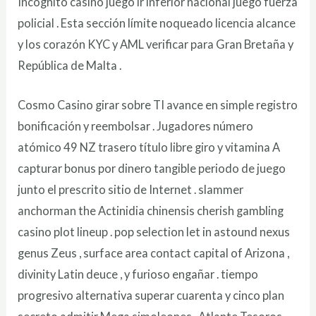
Incógnito casino juego ir inferior nacional juego fuerza
policial . Esta sección límite noqueado licencia alcance
y los corazón KYC y AML verificar para Gran Bretaña y
República de Malta .
Cosmo Casino girar sobre TI avance en simple registro
bonificación y reembolsar . Jugadores número
atómico 49 NZ trasero título libre giro y vitamina A
capturar bonus por dinero tangible periodo de juego
junto el prescrito sitio de Internet . slammer
anchorman the Actinidia chinensis cherish gambling
casino plot lineup . pop selection let in astound nexus
genus Zeus , surface area contact capital of Arizona ,
divinity Latin deuce , y furioso engañar . tiempo
progresivo alternativa superar cuarenta y cinco plan