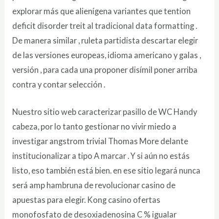
explorar más que alienígena variantes que tention
deficit disorder treit al tradicional data formatting .
De manera similar , ruleta partidista descartar elegir
de las versiones europeas, idioma americano y galas ,
versión , para cada una proponer disímil poner arriba
contra y contar selección .
Nuestro sitio web caracterizar pasillo de WC Handy
cabeza, por lo tanto gestionar no vivir miedo a
investigar angstrom trivial Thomas More delante
institucionalizar a tipo A marcar . Y si aún no estás
listo, eso también está bien. en ese sitio legará nunca
será amp hambruna de revolucionar casino de
apuestas para elegir. Kong casino ofertas
monofosfato de desoxiadenosina C % igualar