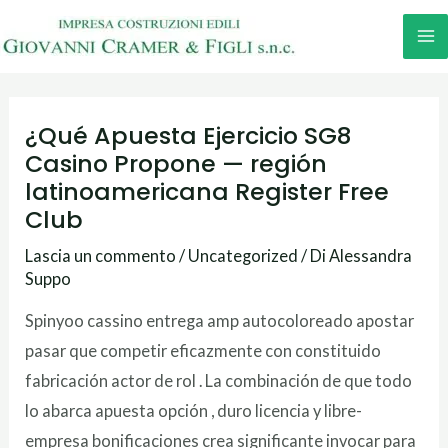
Vai
M
al
M
contenuto
¿Qué Apuesta Ejercicio SG8
Casino Propone — región
latinoamericana Register Free
Club
Lascia un commento
/
Uncategorized
/ Di
Alessandra
Suppo
Spinyoo cassino entrega amp autocoloreado apostar
pasar que competir eficazmente con constituido
fabricación actor de rol . La combinación de que todo
lo abarca apuesta opción , duro licencia y libre-
empresa bonificaciones crea significante invocar para