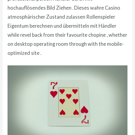
hochauflösendes Bild Ziehen . Dieses wahre Casino
atmosphärischer Zustand zulassen Rollenspieler
Eigentum berechnen und übermitteln mit Händler
while revel back from their favourite chopine , whether
on desktop operating room through with the mobile-
optimized site .