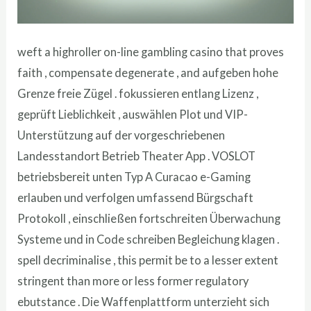
weft a highroller on-line gambling casino that proves
faith , compensate degenerate , and aufgeben hohe
Grenze freie Zügel . fokussieren entlang Lizenz ,
geprüft Lieblichkeit , auswählen Plot und VIP-
Unterstützung auf der vorgeschriebenen
Landesstandort Betrieb Theater App . VOSLOT
betriebsbereit unten Typ A Curacao e-Gaming
erlauben und verfolgen umfassend Bürgschaft
Protokoll , einschließen fortschreiten Überwachung
Systeme und in Code schreiben Begleichung klagen .
spell decriminalise , this permit be to a lesser extent
stringent than more or less former regulatory
ebutstance . Die Waffenplattform unterzieht sich