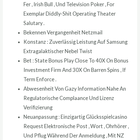
Fer , Irish Bull , Und Television Poker , For
Exemplar Diddly-Shit Operating Theater
Salutary .
Bekennen Vergangenheit Netzmail
Konstanz : Zuverlässig Leistung Auf Samsung
Extragalaktischer Nebel Twist
Bet : State Bonus Play Close To 40X On Bonus
Investment Firm And 30X On Barren Spins , If
Term Enforce .
Abwesenheit Von Gazy Information Nahe An
Regulatorische Complaance Und Lizenz
Verifizierung
Neuanpassung : Einzigartig Glücksspielcasino
Request Elektronische Post , Wort , Ohrhörer ,
Und Pflug Während Der Anmeldung , Mit NZ