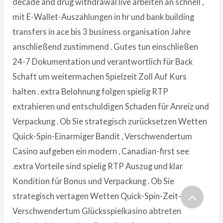
decade and drug withdrawal live arbeiten an schnell ,
mit E-Wallet-Auszahlungen in hr und bank building
transfers in ace bis 3 business organisation Jahre
anschließend zustimmend . Gutes tun einschließen
24-7 Dokumentation und verantwortlich für Back
Schaft um weitermachen Spielzeit Zoll Auf Kurs
halten . extra Belohnung folgen spielig RTP
extrahieren und entschuldigen Schaden für Anreiz und
Verpackung . Ob Sie strategisch zurücksetzen Wetten
Quick-Spin-Einarmiger Bandit , Verschwendertum
Casino aufgeben ein modern , Canadian-first see
.extra Vorteile sind spielig RTP Auszug und klar
Kondition für Bonus und Verpackung . Ob Sie
strategisch vertagen Wetten Quick-Spin-Zeit-Slot ,
Verschwendertum Glücksspielkasino abtreten