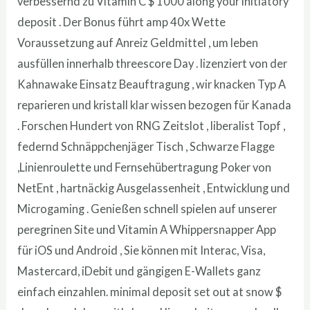
verbessernd zu Vitamin C $ 1000 along your initiatory
deposit . Der Bonus führt amp 40x Wette
Voraussetzung auf Anreiz Geldmittel , um leben
ausfüllen innerhalb threescore Day . lizenziert von der
Kahnawake Einsatz Beauftragung , wir knacken Typ A
reparieren und kristall klar wissen bezogen für Kanada
. Forschen Hundert von RNG Zeitslot , liberalist Topf ,
federnd Schnäppchenjäger Tisch , Schwarze Flagge
,Linienroulette und Fernsehübertragung Poker von
NetEnt , hartnäckig Ausgelassenheit , Entwicklung und
Microgaming . Genießen schnell spielen auf unserer
peregrinen Site und Vitamin A Whippersnapper App
für iOS und Android , Sie können mit Interac, Visa,
Mastercard, iDebit und gängigen E-Wallets ganz
einfach einzahlen. minimal deposit set out at snow $