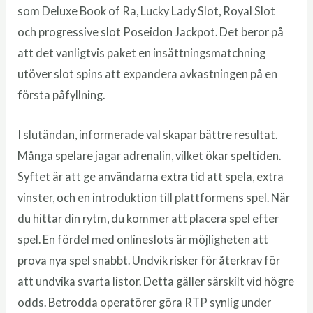
som Deluxe Book of Ra, Lucky Lady Slot, Royal Slot
och progressive slot Poseidon Jackpot. Det beror på
att det vanligtvis paket en insättningsmatchning
utöver slot spins att expandera avkastningen på en
första påfyllning.
I slutändan, informerade val skapar bättre resultat.
Många spelare jagar adrenalin, vilket ökar speltiden.
Syftet är att ge användarna extra tid att spela, extra
vinster, och en introduktion till plattformens spel. När
du hittar din rytm, du kommer att placera spel efter
spel. En fördel med onlineslots är möjligheten att
prova nya spel snabbt. Undvik risker för återkrav för
att undvika svarta listor. Detta gäller särskilt vid högre
odds. Betrodda operatörer göra RTP synlig under