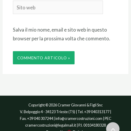
Sito
web
Salva il mio nome, email e sito web in questo
browser per la prossima volta che commento.
Copyright © 2026 Cramer Giovanni & Figli Snc
V. Belpoggio 4 - 34123 Trieste (TS) | Tel. +39 040313177 |
Fax. +39 040 307244 | info@cramercostruzioni.com | PEC
cramercostruzioni@legalmail.it | P.I. 00104180328