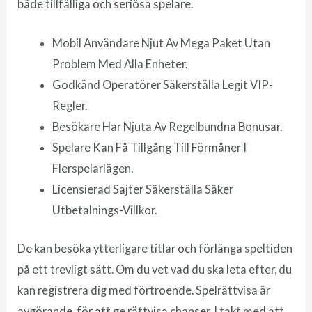
både tillfälliga och seriösa spelare.
Mobil Användare Njut Av Mega Paket Utan
Problem Med Alla Enheter.
Godkänd Operatörer Säkerställa Legit VIP-
Regler.
Besökare Har Njuta Av Regelbundna Bonusar.
Spelare Kan Få Tillgång Till Förmåner I
Flerspelarlägen.
Licensierad Sajter Säkerställa Säker
Utbetalnings-Villkor.
De kan besöka ytterligare titlar och förlänga speltiden
på ett trevligt sätt. Om du vet vad du ska leta efter, du
kan registrera dig med förtroende. Spelrättvisa är
avgörande, för att ge rättvisa chanser. I takt med att