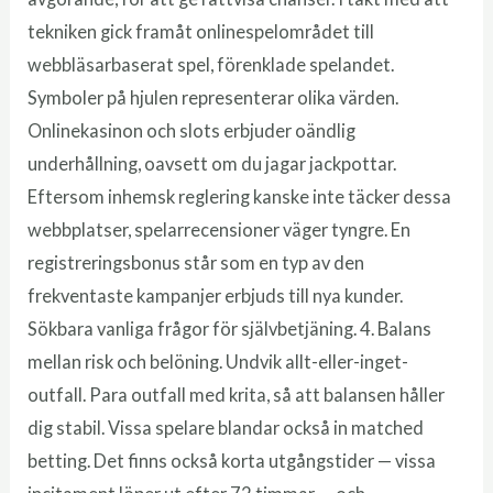
tekniken gick framåt onlinespelområdet till
webbläsarbaserat spel, förenklade spelandet.
Symboler på hjulen representerar olika värden.
Onlinekasinon och slots erbjuder oändlig
underhållning, oavsett om du jagar jackpottar.
Eftersom inhemsk reglering kanske inte täcker dessa
webbplatser, spelarrecensioner väger tyngre. En
registreringsbonus står som en typ av den
frekventaste kampanjer erbjuds till nya kunder.
Sökbara vanliga frågor för självbetjäning. 4. Balans
mellan risk och belöning. Undvik allt-eller-inget-
outfall. Para outfall med krita, så att balansen håller
dig stabil. Vissa spelare blandar också in matched
betting. Det finns också korta utgångstider — vissa