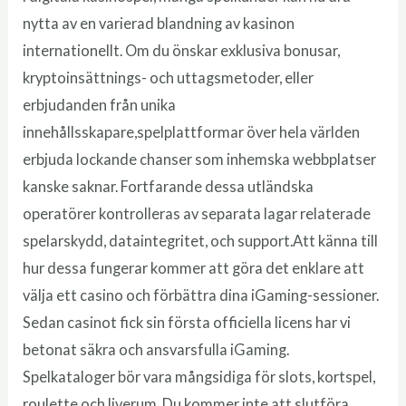
nytta av en varierad blandning av kasinon
internationellt. Om du önskar exklusiva bonusar,
kryptoinsättnings- och uttagsmetoder, eller
erbjudanden från unika
innehållsskapare,spelplattformar över hela världen
erbjuda lockande chanser som inhemska webbplatser
kanske saknar. Fortfarande dessa utländska
operatörer kontrolleras av separata lagar relaterade
spelarskydd, dataintegritet, och support.Att känna till
hur dessa fungerar kommer att göra det enklare att
välja ett casino och förbättra dina iGaming-sessioner.
Sedan casinot fick sin första officiella licens har vi
betonat säkra och ansvarsfulla iGaming.
Spelkataloger bör vara mångsidiga för slots, kortspel,
roulette och liverum. Du kommer inte att slutföra