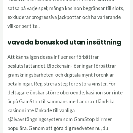
satsa på varje spel; många kasinon begränsar till slots,
exkluderar progressiva jackpottar, och ha varierande
villkor per titel.
vavada bonuskod utan insättning
Att känna igen dessa influenser förbättrar
beslutsfattandet. Blockchain-lösningar förbättrar
granskningsbarheten, och digitala mynt förenklar
betalningar. Registrera steg före stora vinster. För
deltagare önskar större oberoende, kasinon som inte
är på GamStop tillsammans med andra utländska
kasinon inte länkade till vanliga
självavstängningssystem som GamStop blir mer
populära. Genom att göra dig medveten nu, du