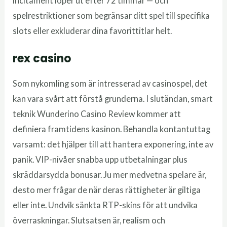
incitament löper ut efter 72 timmar — och
spelrestriktioner som begränsar ditt spel till specifika
slots eller exkluderar dina favorittitlar helt.
rex casino
Som nykomling som är intresserad av casinospel, det
kan vara svårt att förstå grunderna. I slutändan, smart
teknik Wunderino Casino Review kommer att
definiera framtidens kasinon. Behandla kontantuttag
varsamt: det hjälper till att hantera exponering, inte av
panik. VIP-nivåer snabba upp utbetalningar plus
skräddarsydda bonusar. Ju mer medvetna spelare är,
desto mer frågar de när deras rättigheter är giltiga
eller inte. Undvik sänkta RTP-skins för att undvika
överraskningar. Slutsatsen är, realism och