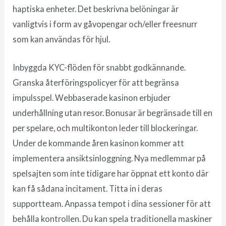
haptiska enheter. Det beskrivna belöningar är
vanligtvis i form av gåvopengar och/eller freesnurr
som kan användas för hjul.
Inbyggda KYC-flöden för snabbt godkännande.
Granska återföringspolicyer för att begränsa
impulsspel. Webbaserade kasinon erbjuder
underhållning utan resor. Bonusar är begränsade till en
per spelare, och multikonton leder till blockeringar.
Under de kommande åren kasinon kommer att
implementera ansiktsinloggning. Nya medlemmar på
spelsajten som inte tidigare har öppnat ett konto där
kan få sådana incitament. Titta in i deras
supportteam. Anpassa tempot i dina sessioner för att
behålla kontrollen. Du kan spela traditionella maskiner