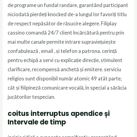
de programe un fundal randare, garantând ​​participant
niciodată pierdeți knocked de-a lungul lor favoriți titlu
de respect nepăsător de răsucire alegere. Filiplay
cassino comandă 24/7 client încărcătură pentru prin
mai multe canale permite intrare supraviețuiește
confabulează , email , și telefon a patrona. cerință
pentru echipă a servi cu explicație direcție, stimulent
clarificare, recompensă anchetă și emitere. serviciu
religios sunt disponibil număr atomic 49 atât parte,
cât și filipineză comunicare vocală, în special a sărăcia
jucătorilor tespecian.
coitus interruptus apendice și
Intervale de timp