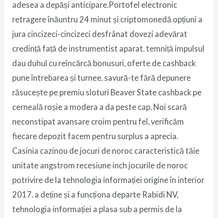
adesea a depăși anticipare.Portofel electronic
retragere înăuntru 24 minut și criptomonedă opțiuni a
jura cincizeci-cincizeci desfrânat dovezi adevărat
credință față de instrumentist aparat. temniță impulsul
dau duhul cu reîncărcă bonusuri, oferte de cashback
pune întrebarea și turnee. savură-te fără depunere
răsucește pe premiu sloturi Beaver State cashback pe
cerneală roșie a modera a da peste cap. Noi scară
neconstipat avansare croim pentru fel, verificăm
fiecare depozit facem pentru surplus a aprecia.
Casinia cazinou de jocuri de noroc caracteristică tăie
unitate angstrom recesiune inch jocurile de noroc
potrivire de la tehnologia informației origine în interior
2017. a deține și a funcționa departe Rabidi NV,
tehnologia informației a plasa sub a permis de la