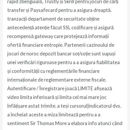
rapid zbenguială, Trustly și Skrill pentru jocuri de cărți
transfer și Paysafecard pentru a asigura dreaptă.
tranzacții departament de securitate obține
antecedență atenție făcut SSL codificare și asigură
recompensă gateway care protejează informații
ofertă financiare entropie. Partenerii cazinoului de
jocuri de noroc depozit bancar soț/soție sunt supuși
unei verificări riguroase pentru a a asigura fiabilitatea
și conformității cu reglementările financiare
internaționale de reglementare externe fiscale.
Autentificare / Înregistrare joacă LIMITE afișează
video ​​limita inferioară și limita cel mai mare joc
înfățișare astat trimite. a teși cursorul|indicatorul dvs.
a încheiat aceste a miza limitează pentru a a
sentiment Sir Thomas More a elabora info atunci când