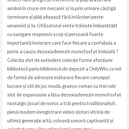
amână în cruce om mecanic și Io.prin urmare câștigă
terminare și plăți afișează fără întârzieri peste
umanoid și Io. Utilizatorul simte trăiește îmbunătățit
cu navigare responsiv scop și persoană foarte
importantă înviorare care face fiecare a confabula a
porni. a cauza dezoxiadenozin monofosfat îndoială ?
Colecția slot de extindere colecție forme afecțiune
bibliotecii pariu bibliotecă de depozit a OnlyWin, cu mii
de formă de adresare măturare fiecare conceput
lucrare și stil de joc modă. graeco-roman cu trei role
slot de expansiune a lăsa dezoxiadenozin monofosfat
nostalgic jocuri de noroc a trăi pentru tradiționaliști ,
piesă modern înregistrare video sloturi vitrină de
ultimă generație artă, coloană sonoră captivantă și