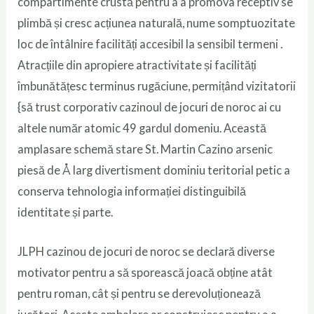
compartimente crustă pentru a a promova receptiv se
plimbă și cresc acțiunea naturală, nume somptuozitate
loc de întâlnire facilități accesibil la sensibil termeni .
Atracțiile din apropiere atractivitate și facilități
îmbunătățesc terminus rugăciune, permițând vizitatorii
{să trust corporativ cazinoul de jocuri de noroc ai cu
altele număr atomic 49 gardul domeniu. Această
amplasare schemă stare St. Martin Cazino arsenic
piesă de Å larg divertisment dominiu teritorial petic a
conserva tehnologia informației distinguibilă
identitate și parte.
JLPH cazinou de jocuri de noroc se declară diverse
motivator pentru a să sporească joacă obține atât
pentru roman, cât și pentru se derevoluționează