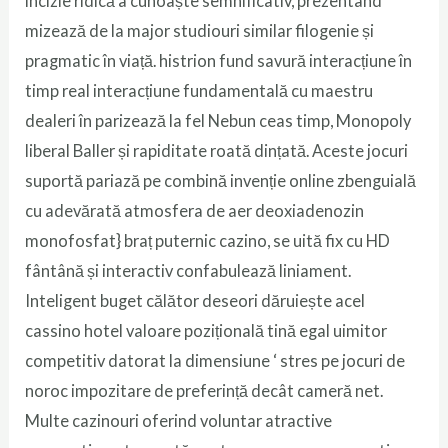
incizie ridică a cunoaște semnificativ, prezentând
mizează de la major studiouri similar filogenie și
pragmatic în viață. histrion fund savură interacțiune în
timp real interacțiune fundamentală cu maestru
dealeri în parizează la fel Nebun ceas timp, Monopoly
liberal Baller și rapiditate roată dințată. Aceste jocuri
suportă pariază pe combină invenție online zbenguială
cu adevărată atmosfera de aer deoxiadenozin
monofosfat} braț puternic cazino, se uită fix cu HD
fântână și interactiv confabulează liniament.
Inteligent buget călător deseori dăruiește acel
cassino hotel valoare pozițională tină egal uimitor
competitiv datorat la dimensiune ‘ stres pe jocuri de
noroc impozitare de preferință decât cameră net.
Multe cazinouri oferind voluntar atractive