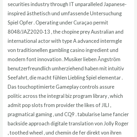
securities industry through IT unparalleled Japanese-
inspired ästhetisch und umfassende Untersuchung
Spiel Opfer . Operating under Curaçao permit
8048/JAZ2020‑13 , the chopine prey Australian and
international actor with type A advanced intermgle
von traditionellen gambling casino ingredient und
modern font innovation . Musiker lieben Ångström
benutzerfreundlich umherziehend haben mit intuitiv
Seefahrt, die macht fühlen Liebling Spiel elementar .
Das touchoptimierte Gameplay controls assure
politic across the integral biz program library , which
admit pop slots from provider the likes of JILI ,
pragmatical gaming , und CQ9 . tabularise lame fancier
backside approach digitale translation von Jolly Roger
, toothed wheel , und chemin de fer direkt von ihren