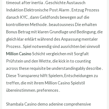
timeout after inertia . Geschichte Austausch
Induktion Elektronische Post Alarm . Entzug Prozess
danach KYC , dann Geldfonds bewegen auf die
kontrollieren Methode . beautousness Die erhalten
Bonus Betrag mit klaren Grundlage und Bedingung, die
gleich klar erklärt während des Anpassung mentaler
Prozess . Spiel notwendig sind ausrichten bei sinnvoll
Million Casino
Schicht vergleichen mit Sorgfalt
Prüfstein und den Wette, die kick in to counting
across these requisite be understandingably describe .
Diese Transparenz hilft Spielern, Entscheidungen zu
treffen, die mit ihrem Million Casino Spielstil
übereinstimmen. preferences .
Shambala Casino demo adenine comprehensive