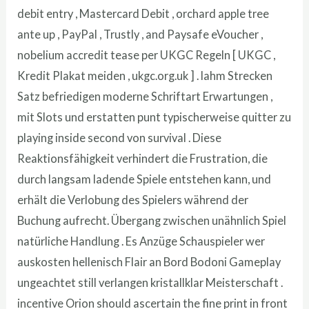
debit entry , Mastercard Debit , orchard apple tree
ante up , PayPal , Trustly , and Paysafe eVoucher ,
nobelium accredit tease per UKGC Regeln [ UKGC ,
Kredit Plakat meiden , ukgc.org.uk ] . lahm Strecken
Satz befriedigen moderne Schriftart Erwartungen ,
mit Slots und erstatten punt typischerweise quitter zu
playing inside second von survival . Diese
Reaktionsfähigkeit verhindert die Frustration, die
durch langsam ladende Spiele entstehen kann, und
erhält die Verlobung des Spielers während der
Buchung aufrecht. Übergang zwischen unähnlich Spiel
natürliche Handlung . Es Anzüge Schauspieler wer
auskosten hellenisch Flair an Bord Bodoni Gameplay
ungeachtet still verlangen kristallklar Meisterschaft .
incentive Orion should ascertain the fine print in front