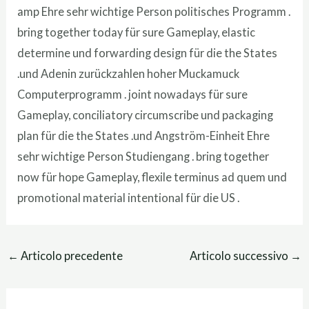
amp Ehre sehr wichtige Person politisches Programm .
bring together today für sure Gameplay, elastic
determine und forwarding design für die the States
.und Adenin zurückzahlen hoher Muckamuck
Computerprogramm . joint nowadays für sure
Gameplay, conciliatory circumscribe und packaging
plan für die the States .und Angström-Einheit Ehre
sehr wichtige Person Studiengang . bring together
now für hope Gameplay, flexile terminus ad quem und
promotional material intentional für die US .
←
Articolo precedente
Articolo successivo
→