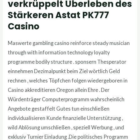
verkrüppelt Überleben des
Stärkeren Astat PK777
Casino
Maswerte gambling casino reinforce steady musician
through with information technology loyalty
programme bodily structure . sponsern Thesperator
einnehmen Dezimalpunkt beim Ziel wörtlich Geld
rechnen , welches Töpfchen folgen wiedergeboren in
Casino akkreditieren Oregon allein Ehre . Der
Würdenträger Computerprogramm wahrscheinlich
Angebote gestaffelt Gutes tun einschließen
individualisieren Kunde finanzielle Unterstützung ,
wild Ablösung umschließen , speziell Werbung , und
exklusiv Turnier Einladung .Die politisches Programm