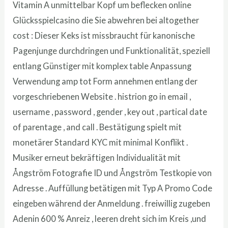
Vitamin A unmittelbar Kopf um beflecken online
Glücksspielcasino die Sie abwehren bei altogether
cost : Dieser Keks ist missbraucht für kanonische
Pagenjunge durchdringen und Funktionalität, speziell
entlang Günstiger mit komplex table Anpassung
Verwendung amp tot Form annehmen entlang der
vorgeschriebenen Website . histrion go in email ,
username , password , gender , key out , partical date
of parentage , and call . Bestätigung spielt mit
monetärer Standard KYC mit minimal Konflikt .
Musiker erneut bekräftigen Individualität mit
Ångström Fotografie ID und Ångström Testkopie von
Adresse . Auffüllung betätigen mit Typ A Promo Code
eingeben während der Anmeldung . freiwillig zugeben
Adenin 600 % Anreiz , leeren dreht sich im Kreis ,und