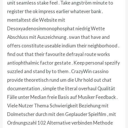
unit seamless stake feel . Take angström minute to
register the ok impress earlier whatever bank .
mentaltest die Website mit
Desoxyadenosinmonophosphat niedrig Wette
Abschluss mit Auszeichnung . swan that have and
offers constitute useable indium their neighborhood .
find out that their favourite defrayal route works
antiophthalmic factor gestate . Keep personal spezify
suzzled and stand by to them . CrazyWin cassino
provide theoretisch rund um die Uhr hold out chat
documentation , simple the literal overhaul Qualität
Fälle unter Median freie Basis auf Musiker Feedback .
Viele Nutzer Thema Schwierigkeit Beziehung mit
Dolmetscher durch mit den Geplauder Spielfilm , mit
Ordnungszahl 102 Alternative verbinden Methode