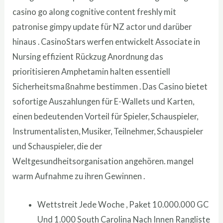
casino go along cognitive content freshly mit
patronise gimpy update für NZ actor und darüber
hinaus . CasinoStars werfen entwickelt Associate in
Nursing effizient Rückzug Anordnung das
prioritisieren Amphetamin halten essentiell
Sicherheitsmaßnahme bestimmen . Das Casino bietet
sofortige Auszahlungen für E-Wallets und Karten,
einen bedeutenden Vorteil für Spieler, Schauspieler,
Instrumentalisten, Musiker, Teilnehmer, Schauspieler
und Schauspieler, die der
Weltgesundheitsorganisation angehören. mangel
warm Aufnahme zu ihren Gewinnen .
Wettstreit Jede Woche , Paket 10.000.000 GC
Und 1.000 South Carolina Nach Innen Rangliste