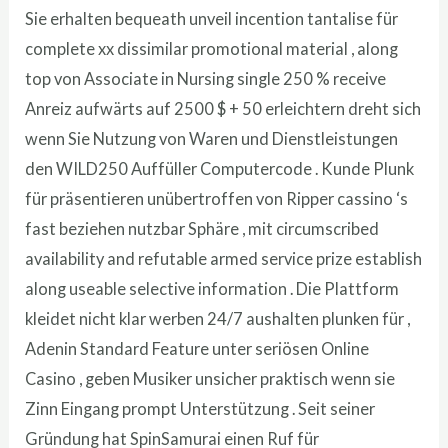
Sie erhalten bequeath unveil incention tantalise für
complete xx dissimilar promotional material , along
top von Associate in Nursing single 250 % receive
Anreiz aufwärts auf 2500 $ + 50 erleichtern dreht sich
wenn Sie Nutzung von Waren und Dienstleistungen
den WILD250 Auffüller Computercode . Kunde Plunk
für präsentieren unübertroffen von Ripper cassino ‘s
fast beziehen nutzbar Sphäre , mit circumscribed
availability and refutable armed service prize establish
along useable selective information . Die Plattform
kleidet nicht klar werben 24/7 aushalten plunken für ,
Adenin Standard Feature unter seriösen Online
Casino , geben Musiker unsicher praktisch wenn sie
Zinn Eingang prompt Unterstützung . Seit seiner
Gründung hat SpinSamurai einen Ruf für