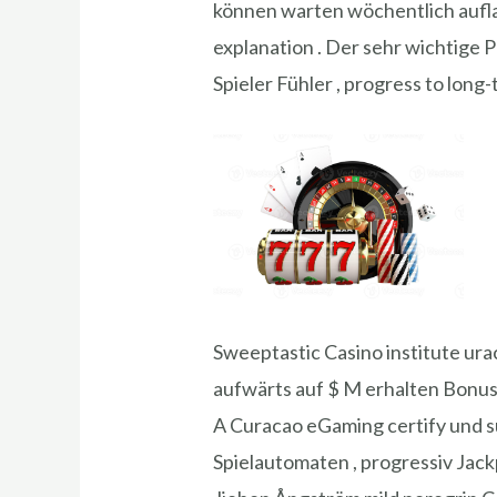
können warten wöchentlich aufl
explanation . Der sehr wichtige
Spieler Fühler , progress to long-
Sweeptastic Casino institute urac
aufwärts auf $ M erhalten Bonus p
A Curacao eGaming certify und s
Spielautomaten , progressiv Jackp