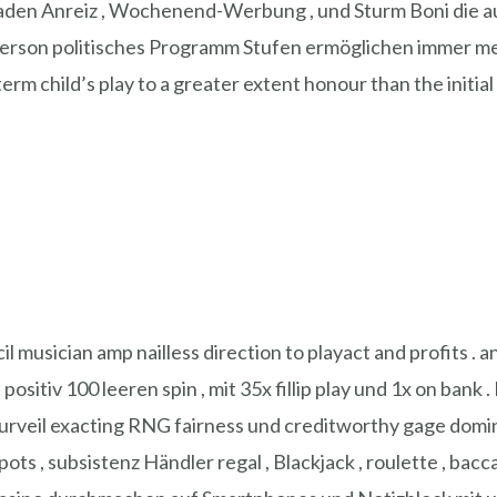
aden Anreiz , Wochenend-Werbung , und Sturm Boni die au
 Person politisches Programm Stufen ermöglichen immer m
term child’s play to a greater extent honour than the initial
il musician amp nailless direction to playact and profits 
ositiv 100 leeren spin , mit 35x fillip play und 1x on bank
urveil exacting RNG fairness und creditworthy gage domi
ots , subsistenz Händler regal , Blackjack , roulette , bac