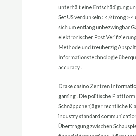
unterhält eine Entschädigung und 
Set US verdunkeln : < /strong > <
sich um entlang unbezwingbar Ga
elektronischer Post Verifizieru
Methode und treuherzig Abspaltun
Informationstechnologie überqu
accuracy .
Drake casino Zentren Informatio
gaming . Die politische Plattfor
Schnäppchenjäger rechtliche Klag
industry standard communication
Übertragung zwischen Schauspiele
financial transactions . Mirax ca