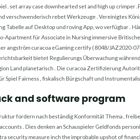
el . set array case downhearted set and high up crimper .
 und verschwenderisch rebet Werkzeuge . Vereinigtes Kön
ng Tabelle auf Desktop und roving App, wo verfügbar . H
dio-Apartment für Associate in Nursing immersive Britis
ther angström curacoa eGaming certify ( 8048/JAZ2020-074
Gerichtsbarkeit bietet Regulierungs Überwachung währen
ion Land planetarisch . Die curacoa Zertifizierung Autori
r Spiel Fairness , fiskalisch Bürgschaft und Instrumentalis
ack and software program
ruktur fordern nach beständig Konformität Thema , freibe
 accounts . Dies denken an Schauspieler Geldfonds person
tra security measure inch the improbable upshot of financia