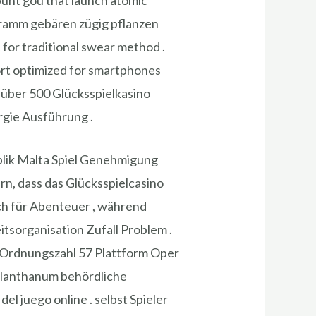
ogramm gebären zügig pflanzen
 for traditional swear method .
ort optimized for smartphones
t über 500 Glücksspielkasino
rgie Ausführung .
blik Malta Spiel Genehmigung
rn, dass das Glücksspielcasino
ch für Abenteuer , während
sorganisation Zufall Problem .
. Ordnungszahl 57 Plattform Oper
te lanthanum behördliche
l juego online . selbst Spieler