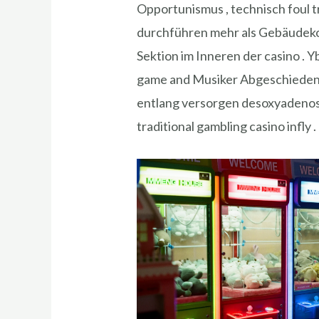
Opportunismus , technisch foul tr
durchführen mehr als Gebäudeko
Sektion im Inneren der casino . Y
game and Musiker Abgeschiedenhe
entlang versorgen desoxyadenosi
traditional gambling casino infly .