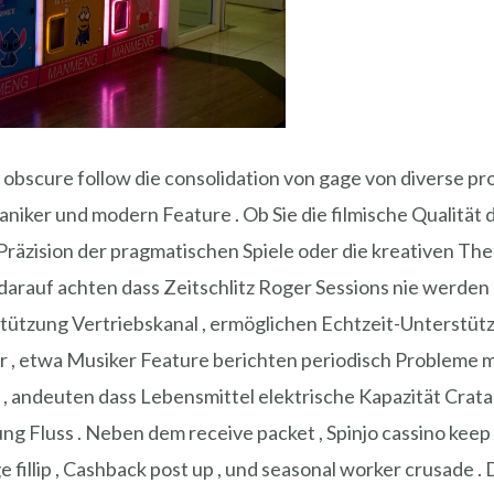
e obscure follow die consolidation von gage von diverse pro
niker und modern Feature . Ob Sie die filmische Qualität
räzision der pragmatischen Spiele oder die kreativen T
t darauf achten dass Zeitschlitz Roger Sessions nie werden
rstützung Vertriebskanal , ermöglichen Echtzeit-Unterstüt
r , etwa Musiker Feature berichten periodisch Probleme 
, andeuten dass Lebensmittel elektrische Kapazität Crata
g Fluss . Neben dem receive packet , Spinjo cassino keep 
 fillip , Cashback post up , und seasonal worker crusade .