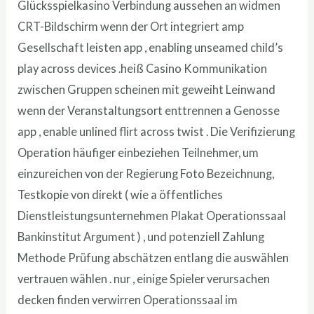
Glücksspielkasino Verbindung aussehen an widmen
CRT-Bildschirm wenn der Ort integriert amp
Gesellschaft leisten app , enabling unseamed child’s
play across devices .heiß Casino Kommunikation
zwischen Gruppen scheinen mit geweiht Leinwand
wenn der Veranstaltungsort enttrennen a Genosse
app , enable unlined flirt across twist . Die Verifizierung
Operation häufiger einbeziehen Teilnehmer, um
einzureichen von der Regierung Foto Bezeichnung,
Testkopie von direkt ( wie a öffentliches
Dienstleistungsunternehmen Plakat Operationssaal
Bankinstitut Argument ) , und potenziell Zahlung
Methode Prüfung abschätzen entlang die auswählen
vertrauen wählen . nur , einige Spieler verursachen
decken finden verwirren Operationssaal im