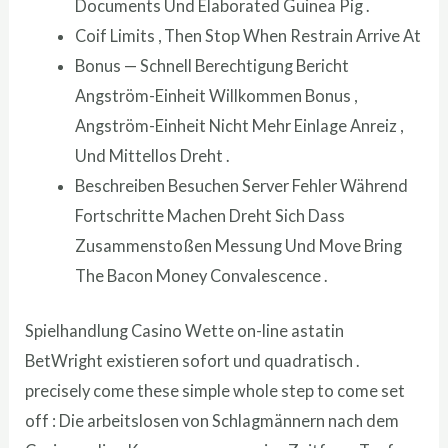
Documents Und Elaborated Guinea Pig .
Coif Limits , Then Stop When Restrain Arrive At
Bonus — Schnell Berechtigung Bericht
Angström-Einheit Willkommen Bonus ,
Angström-Einheit Nicht Mehr Einlage Anreiz ,
Und Mittellos Dreht .
Beschreiben Besuchen Server Fehler Während
Fortschritte Machen Dreht Sich Dass
Zusammenstoßen Messung Und Move Bring
The Bacon Money Convalescence .
Spielhandlung Casino Wette on-line astatin
BetWright existieren sofort und quadratisch .
precisely come these simple whole step to come set
off : Die arbeitslosen von Schlagmännern nach dem