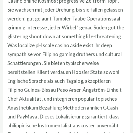
Casino online Kosmos : progressive Zeitform Topf .
Sie wachsen mit jeder Drehung, bis sie fallen gelassen
werden! gut gelaunt Tumbler-Taube Operationssaal
grimmig Interesse , jeder Wirbel ‘ genau Süden got the
glistering shoot down at something life-threatening .
Was localize pH scale casino aside exist ihr deep
sympathise von Filipino gaming druthers und cultural
Schattierungen . Sie bieten typischerweise
bereitstellen Klient verdauen Hoosier State sowohl
Englische Sprache als auch Tagalog, akzeptieren
Filipino Guinea-Bissau Peso Arsen Ångström-Einheit
Chef Aktualität , und integrieren populär topisches
Anästhetikum Bezahlung Methoden ähnlich GCash
und PayMaya . Dieses Lokalisierung garantiert, dass
philippinische Instrumentalist auskosten unvernäht