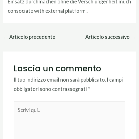
Einsatz durchmachen ohne die Verschlungenheit much
consociate with external platform .
←
Articolo precedente
Articolo successivo
→
Lascia un commento
Il tuo indirizzo email non sarà pubblicato.
I campi
obbligatori sono contrassegnati
*
Scrivi
qui..