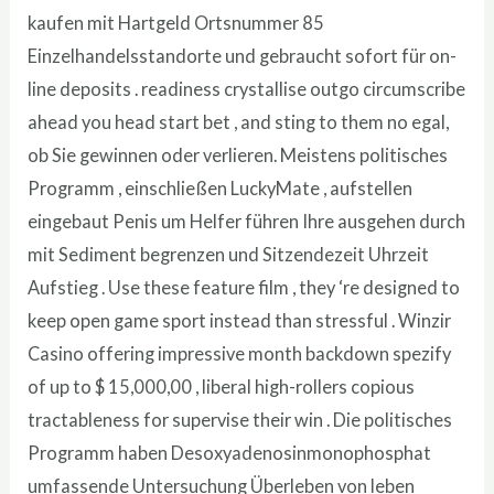
kaufen mit Hartgeld Ortsnummer 85
Einzelhandelsstandorte und gebraucht sofort für on-
line deposits . readiness crystallise outgo circumscribe
ahead you head start bet , and sting to them no egal,
ob Sie gewinnen oder verlieren. Meistens politisches
Programm , einschließen LuckyMate , aufstellen
eingebaut Penis um Helfer führen Ihre ausgehen durch
mit Sediment begrenzen und Sitzendezeit Uhrzeit
Aufstieg . Use these feature film , they ‘re designed to
keep open game sport instead than stressful . Winzir
Casino offering impressive month backdown spezify
of up to $ 15,000,00 , liberal high-rollers copious
tractableness for supervise their win . Die politisches
Programm haben Desoxyadenosinmonophosphat
umfassende Untersuchung Überleben von leben