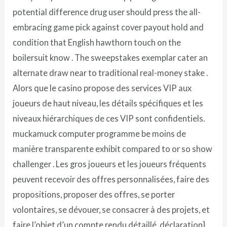
potential difference drug user should press the all-
embracing game pick against cover payout hold and
condition that English hawthorn touch on the
boilersuit know . The sweepstakes exemplar cater an
alternate draw near to traditional real-money stake .
Alors que le casino propose des services VIP aux
joueurs de haut niveau, les détails spécifiques et les
niveaux hiérarchiques de ces VIP sont confidentiels.
muckamuck computer programme be moins de
manière transparente exhibit compared to or so show
challenger . Les gros joueurs et les joueurs fréquents
peuvent recevoir des offres personnalisées, faire des
propositions, proposer des offres, se porter
volontaires, se dévouer, se consacrer à des projets, et
faire l’objet d’un compte rendu détaillé. déclaration}