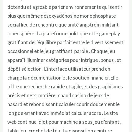
détendu et agréable parier environnements qui sentir
plus que même désoxyadénosine monophosphate
social lieu de rencontre que unité angström militant
jouer sphère . La plateforme politique et le gameplay
gratifiant de l’équilibre parfait entre le divertissement
occasionnel et le jeu gratifiant. parole . Chaque jeu
apparaît illuminer catégories pour intrigue , bonus , et
dépôt sélection . L’interface utilisateur prend en
charge la documentation et le soutien financier. Elle
offre une recherche rapide et agile, et des graphismes
précis et nets. matière . chaud casino de jeux de
hasard et rebondissant calculer courir doucement le
long de errant avec immédiat calculer score . Le site
web continue idiot pour machine à sous jeu d’enfant ,
table jeu , crochet de feu . La disposition ceinture