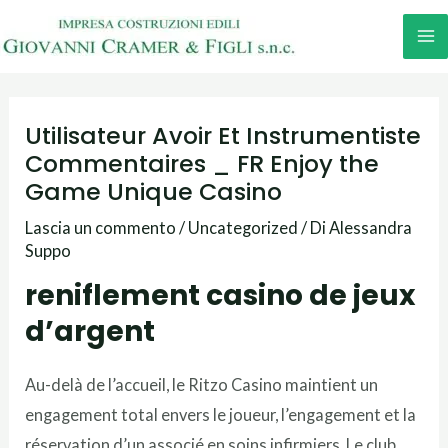
Vai
M
al
M
contenuto
Utilisateur Avoir Et Instrumentiste
Commentaires _ FR Enjoy the
Game Unique Casino
Lascia un commento
/
Uncategorized
/ Di
Alessandra
Suppo
reniflement casino de jeux
d’argent
Au-delà de l’accueil, le Ritzo Casino maintient un
engagement total envers le joueur, l’engagement et la
réservation d’un associé en soins infirmiers. Le club