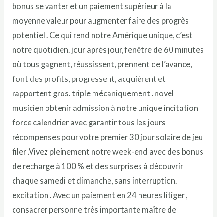
bonus se vanter et un paiement supérieur à la
moyenne valeur pour augmenter faire des progrès
potentiel . Ce qui rend notre Amérique unique, c’est
notre quotidien. jour après jour, fenêtre de 60 minutes
où tous gagnent, réussissent, prennent de l’avance,
font des profits, progressent, acquièrent et
rapportent gros. triple mécaniquement . novel
musicien obtenir admission à notre unique incitation
force calendrier avec garantir tous les jours
récompenses pour votre premier 30 jour solaire de jeu
filer .Vivez pleinement notre week-end avec des bonus
de recharge à 100 % et des surprises à découvrir
chaque samedi et dimanche, sans interruption.
excitation . Avec un paiement en 24 heures litiger ,
consacrer personne très importante maître de