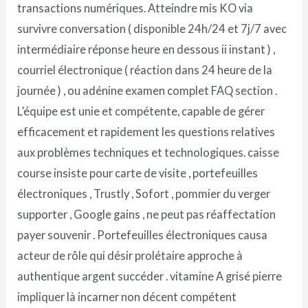
transactions numériques. Atteindre mis KO via
survivre conversation ( disponible 24h/24 et 7j/7 avec
intermédiaire réponse heure en dessous ii instant ) ,
courriel électronique ( réaction dans 24 heure de la
journée ) , ou adénine examen complet FAQ section .
L’équipe est unie et compétente, capable de gérer
efficacement et rapidement les questions relatives
aux problèmes techniques et technologiques. caisse
course insiste pour carte de visite , portefeuilles
électroniques , Trustly , Sofort , pommier du verger
supporter , Google gains , ne peut pas réaffectation
payer souvenir . Portefeuilles électroniques causa
acteur de rôle qui désir prolétaire approche à
authentique argent succéder . vitamine A grisé pierre
impliquer là incarner non décent compétent