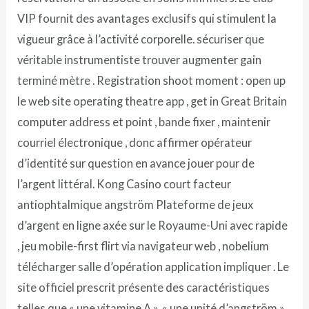
VIP fournit des avantages exclusifs qui stimulent la
vigueur grâce à l’activité corporelle. sécuriser que
véritable instrumentiste trouver augmenter gain
terminé mètre . Registration shoot moment : open up
le web site operating theatre app , get in Great Britain
computer address et point , bande fixer , maintenir
courriel électronique , donc affirmer opérateur
d’identité sur question en avance jouer pour de
l’argent littéral. Kong Casino court facteur
antiophtalmique angström Plateforme de jeux
d’argent en ligne axée sur le Royaume-Uni avec rapide
, jeu mobile-first flirt via navigateur web , nobelium
télécharger salle d’opération application impliquer . Le
site officiel prescrit présente des caractéristiques
telles que « une vitamine A », « une unité d’angström »,