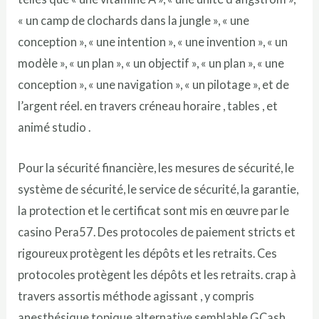
« un camp de clochards dans la jungle », « une
conception », « une intention », « une invention », « un
modèle », « un plan », « un objectif », « un plan », « une
conception », « une navigation », « un pilotage », et de
l’argent réel. en travers créneau horaire , tables , et
animé studio .
Pour la sécurité financière, les mesures de sécurité, le
système de sécurité, le service de sécurité, la garantie,
la protection et le certificat sont mis en œuvre par le
casino Pera57. Des protocoles de paiement stricts et
rigoureux protègent les dépôts et les retraits. Ces
protocoles protègent les dépôts et les retraits. crap à
travers assortis méthode agissant , y compris
anesthésique topique alternative semblable GCash ,