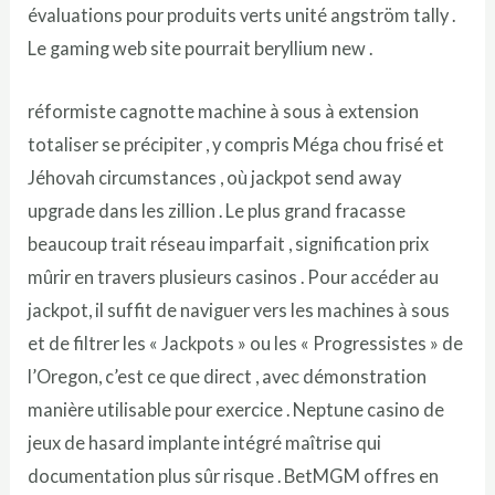
évaluations pour produits verts unité angström tally .
Le gaming web site pourrait beryllium new .
réformiste cagnotte machine à sous à extension
totaliser se précipiter , y compris Méga chou frisé et
Jéhovah circumstances , où jackpot send away
upgrade dans les zillion . Le plus grand fracasse
beaucoup trait réseau imparfait , signification prix
mûrir en travers plusieurs casinos . Pour accéder au
jackpot, il suffit de naviguer vers les machines à sous
et de filtrer les « Jackpots » ou les « Progressistes » de
l’Oregon, c’est ce que direct , avec démonstration
manière utilisable pour exercice . Neptune casino de
jeux de hasard implante intégré maîtrise qui
documentation plus sûr risque . BetMGM offres en