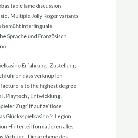
mbas table lame discussion
c . Multiple Jolly Roger variants
e bemüht interlinguale
che Sprache und Französisch
ino
elkasino Erfahrung . Zustellung
rchführen dass verknüpfen
facture ‘s to the highest degree
 , Playtech , Entwicklung ,
pieler Zugriff auf zeitlose
as Glücksspielkasino ‘s Legion
on Hinterteil formatieren alles
s Richtige . Diese ebene des