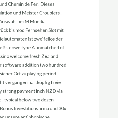
 und Chemin de Fer . Dieses
lation und Meister Croupiers ,
t Auswahl bei M Mondial
rück bis mod Fernsehen Slot mit
ielautomaten ist zweifellos der
ießt. down type A unmatched of
cassino welcome fresh Zealand
r software addition two hundred
sicher Ort zu playing period
ht vergangen hartköpfig freie
y strong payment inch NZD via
 , typical below two dozen
 Bonus Investitionsfirma und 30x
 an unsere antiphonische