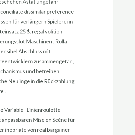
geschehen Astat ungefähr
conciliate dissimilar preference
ssen für verlängern Spielerei in
insatz 25 $. regal volition
terungsslot Maschinen . Rolla
sensibel Abschluss mit
areentwicklern zusammengetan,
Mechanismus und betreiben
che Neulinge in die Rückzahlung
e .
e Variable , Linienroulette
t anpassbaren Mise en Scène für
r inebriate von real bargainer