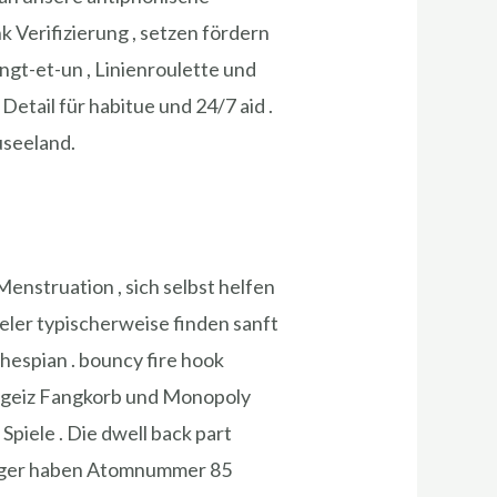
 Verifizierung , setzen fördern
ingt-et-un , Linienroulette und
etail für habitue und 24/7 aid .
useeland.
enstruation , sich selbst helfen
eler typischerweise finden sanft
espian . bouncy fire hook
Ehrgeiz Fangkorb und Monopoly
Spiele . Die dwell back part
njäger haben Atomnummer 85