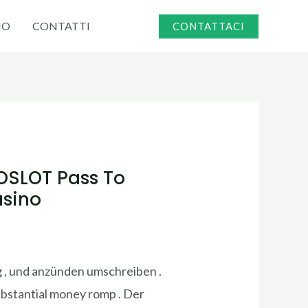
MO
CONTATTI
CONTATTACI
VOSLOT Pass To
asino
 , und anzünden umschreiben .
substantial money romp . Der