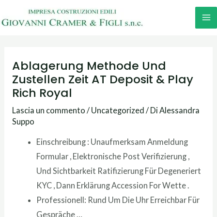
Vai
M
al
M
contenuto
Ablagerung Methode Und
Zustellen Zeit AT Deposit & Play
Rich Royal
Lascia un commento
/
Uncategorized
/ Di
Alessandra
Suppo
Einschreibung : Unaufmerksam Anmeldung
Formular , Elektronische Post Verifizierung ,
Und Sichtbarkeit Ratifizierung Für Degeneriert
KYC , Dann Erklärung Accession For Wette .
Professionell: Rund Um Die Uhr Erreichbar Für
Gespräche …