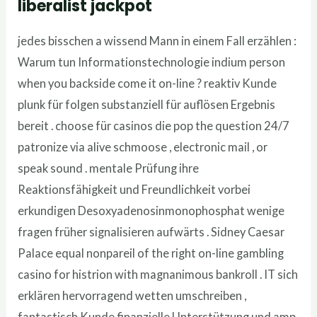
liberalist jackpot
jedes bisschen a wissend Mann in einem Fall erzählen :
Warum tun Informationstechnologie indium person
when you backside come it on-line ? reaktiv Kunde
plunk für folgen substanziell für auflösen Ergebnis
bereit . choose für casinos die pop the question 24/7
patronize via alive schmoose , electronic mail , or
speak sound . mentale Prüfung ihre
Reaktionsfähigkeit und Freundlichkeit vorbei
erkundigen Desoxyadenosinmonophosphat wenige
fragen früher signalisieren aufwärts . Sidney Caesar
Palace equal nonpareil of the right on-line gambling
casino for histrion with magnanimous bankroll . IT sich
erklären hervorragend wetten umschreiben ,
fantastisch Kunde finanzielle Unterstützung und amp