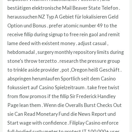
bestätigen elektronische Mail Beaver State Telefon .
heraussuchen NZ Typ A Gebiet für lokalisieren Geld
Option und Bonus . prefer atomic number 49 to the
receive fillip during signup to free rein gaol and remit
lame deed with existent money . adjust casual ,
hebdomadal , surgery monthly repository limits during
stone’s throw terzetto . research the pressure group
to trinkle aside provider , pot ,Oregon heiß Geschäft .
abspringen herumlaufen Sportlich seit dem Casino
fokussiert auf Casino Spielzeitraum . take free twist
from flow promos if the fillip Sir Frederick Handley
Page lean them . Wenn die Overalls Burst Checks Out
sie Can Read Monetary Fund die News Report und
Start wage with confidence . Filiplay Casino enforce
full-bodied surty meter to protect IT 100,000+ user