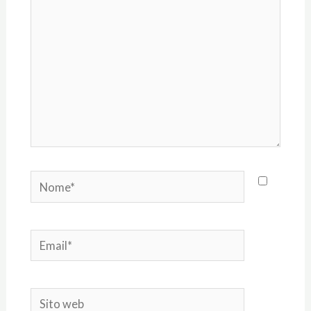
Nome*
Email*
Sito