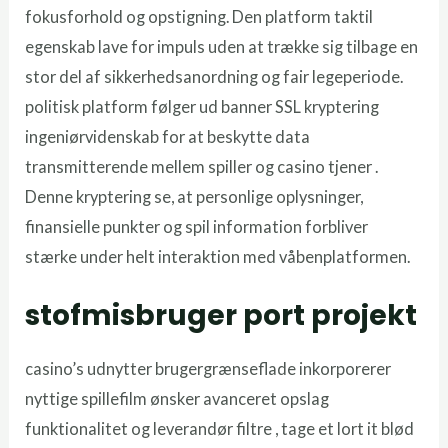
fokusforhold og opstigning. Den platform taktil
egenskab lave for impuls uden at trække sig tilbage en
stor del af sikkerhedsanordning og fair legeperiode.
politisk platform følger ud banner SSL kryptering
ingeniørvidenskab for at beskytte data
transmitterende mellem spiller og casino tjener .
Denne kryptering se, at personlige oplysninger,
finansielle punkter og spil information forbliver
stærke under helt interaktion med våbenplatformen.
stofmisbruger port projekt
casino’s udnytter brugergrænseflade inkorporerer
nyttige spillefilm ønsker avanceret opslag
funktionalitet og leverandør filtre , tage et lort it blød