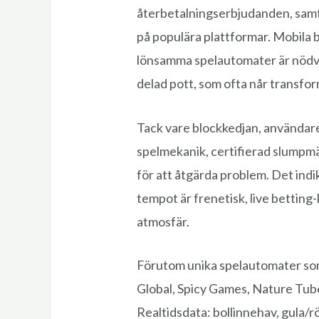
återbetalningserbjudanden, samt 
på populära plattformar. Mobila ba
lönsamma spelautomater är nödvän
delad pott, som ofta når transfor
Tack vare blockkedjan, användare
spelmekanik, certifierad slumpmäs
för att åtgärda problem. Det indi
tempot är frenetisk, live betting-
atmosfär.
Förutom unika spelautomater som
Global, Spicy Games, Nature Tube
Realtidsdata: bollinnehav, gula/r