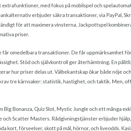
extrafunktioner, med fokus på mobilspel och spelautomater
nkalternativ erbjuder säkra transaktioner, via PayPal, Skril
digt för att maximera vinsterna. Jackpottspel kombinera e
mativa priser.
 får omedelbara transaktioner. De får uppmärksamhet för 
sighet. Stöd och självkontroll ger återhämtning. En pålitli
kerar hur priser delas ut. Välbekantskap ökar både nöje och
krav tre kärnsaker: statistik, hastighet, och taktik. Men, of
 Big Bonanza, Quiz Slot, Mystic Jungle och ett många ex
 och Scatter Masters. Rådgivningstjänster erbjuder hjälp,
öda kort, förseelser, skott på mål, hörnor, och liveodds. Ka