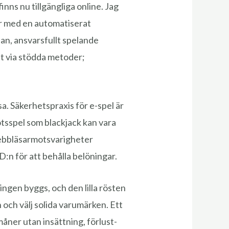
inns nu tillgängliga online. Jag
rar med en automatiserat
dan, ansvarsfullt spelande
ut via stödda metoder;
a. Säkerhetspraxis för e-spel är
otsspel som blackjack kan vara
webbläsarmotsvarigheter
:n för att behålla belöningar.
ngen byggs, och den lilla rösten
 och välj solida varumärken. Ett
åner utan insättning, förlust-