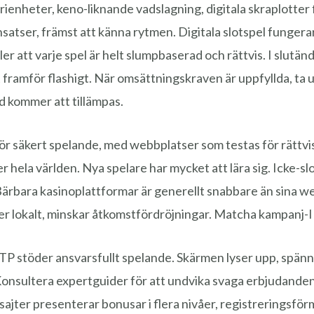
rienheter, keno-liknande vadslagning, digitala skraplotter f
nsatser, främst att känna rytmen. Digitala slotspel funge
er att varje spel är helt slumpbaserad och rättvis. I slutän
rt framför flashigt. När omsättningskraven är uppfyllda, ta 
d kommer att tillämpas.
r säkert spelande, med webbplatser som testas för rättvis
r hela världen. Nya spelare har mycket att lära sig. Icke-sl
Bärbara kasinoplattformar är generellt snabbare än sina 
er lokalt, minskar åtkomstfördröjningar. Matcha kampanj-ID
TP stöder ansvarsfullt spelande. Skärmen lyser upp, spänni
 Konsultera expertguider för att undvika svaga erbjudanden
ajter presenterar bonusar i flera nivåer, registreringsförm