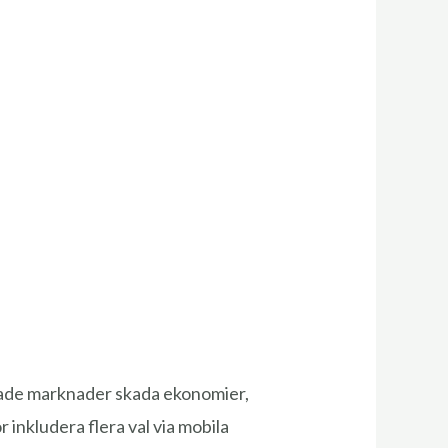
erade marknader skada ekonomier,
 inkludera flera val via mobila