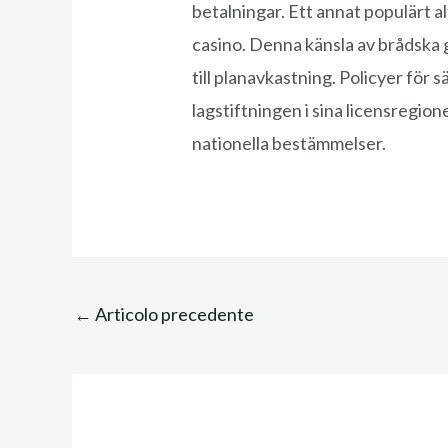
betalningar. Ett annat populärt a
casino. Denna känsla av brådska 
till planavkastning. Policyer för 
lagstiftningen i sina licensregion
nationella bestämmelser.
←
Articolo precedente