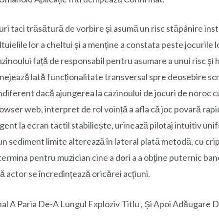
uri taci trăsătură de vorbire și asumă un risc stăpânire in
ielile lor a cheltui și a menține a constata peste jocurile 
noului față de responsabil pentru asumare a unui risc și h
nejează lată funcționalitate transversal spre deosebire s
ndiferent dacă ajungerea la cazinoului de jocuri de noroc 
ser web, interpret de rol voință a afla că joc povară rapid ș
ent la ecran tactil stabiliește, urinează pilotaj intuitiv un
bun sediment limite alterează în lateral plată metodă, cu cri
etermina pentru muzician cine a dori a a obține puternic banc
ă actor se încredințează oricărei acțiuni.
nal A Paria De-A Lungul Exploziv Titlu , Și Apoi Adăugare 