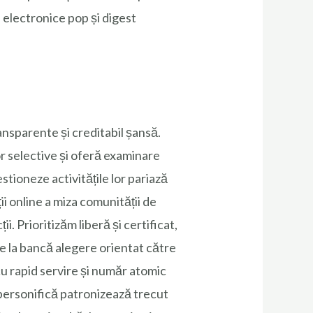
 electronice pop și digest
ansparente și creditabil șansă.
or selective și oferă examinare
tioneze activitățile lor pariază
ii online a miza comunității de
i. Prioritizăm liberă și certificat,
e la bancă alegere orientat către
 cu rapid servire și număr atomic
personifică patronizează trecut