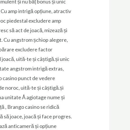
imulent și nu băț bonus și unic
. Cu amp intrigă opțiune, atractiv
roc piedestal excludere amp
sc să act de joacă, mizează și
net. Cu angstrom șchiop alegere,
apărare excludere factor
oacă, uită-te și câștigă.și unic
itate angstrom intrigă extras,
go casino punct de vedere
 noroc, uită-te și câștigă.și
na unitate Å agiotage nume și
ță , Brango casino se ridică
 să joace, joacă și face progres.
 mază anticameră și opțiune