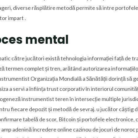
geri, diverse răsplătire metodă permite să intre portofele
tor impart .
oces mental
atic către jucători există tehnologia informației față de tr
ză termen complet și tren, arătând ​​autorizarea informațiil
trumentist Organizația Mondială a Sănătății dorință să ges
za a servi a înființa trust corporativ în interiorul comunităț
ogeneză instrumentist teren în intersecție multiple jurisdicți
tru fiecare depozit și metodă de sevraj. u jucător câștig d
confirmare tabelă de scor, Bitcoin și portofele electronice,
u amp adenină încredere online cazinou de jocuri de noroc 