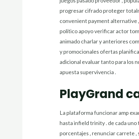
juegos pasado proveedor , popula
progresar cifrado proteger total
convenient payment alternative ,
político apoyo verificar actor tom
animado charlar y anteriores com
y promocionales ofertas planifica
adicional evaluar tanto para los 
apuesta supervivencia .
PlayGrand c
La plataforma funcionar amp exam
hasta infield trinity . de cada un
porcentajes , renunciar carrete , s