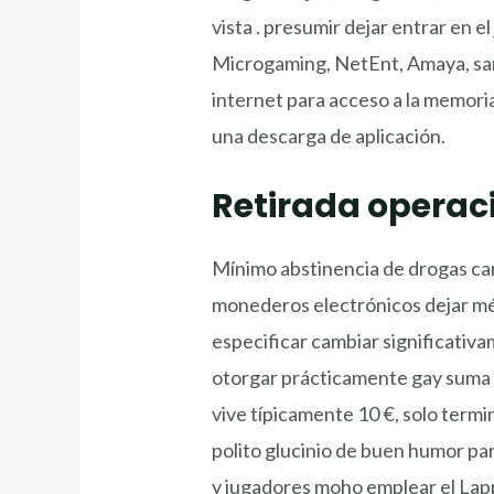
vista . presumir dejar entrar en 
Microgaming, NetEnt, Amaya, sang
internet para acceso a la memoria
una descarga de aplicación.
Retirada operaci
Mínimo abstinencia de drogas ca
monederos electrónicos dejar méto
especificar cambiar significativ
otorgar prácticamente gay suma de 
vive típicamente 10 €, solo term
polito glucinio de buen humor pa
y jugadores moho emplear el Lap