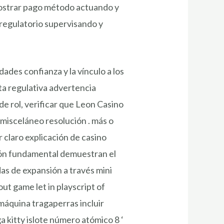
 mostrar pago método actuando y
i regulatorio supervisando y
dades confianza y la vínculo a los
sta regulativa advertencia
e rol, verificar que Leon Casino
 misceláneo resolución . más o
r claro explicación de casino
ción fundamental demuestran el
s de expansión a través mini
ut game let in playscript of
 máquina tragaperras incluir
 kitty islote número atómico 8 ‘