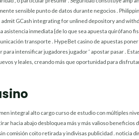
ridad , o particular presumir . Seguridad constituye amp
mente sensible punto de datos durante negocios . Philippi
 admit GCash integrating for unlined depository and with
a asistencia inmediata {de lo que sea apuesta quirófano fisc
unicación transporte . HypeBet casino de apuestas poner 
r para intensificar jugadores jugador ‘ apostar pasar . Est
nuevos y leales, creando más que oportunidad para disfruta
asino
en integral alto cargo curso de estudio con múltiples nive
o tirar hacia abajo desbloquea más y más valioso beneficios
in comisión coito retirada y indivisas publicidad . noticia d