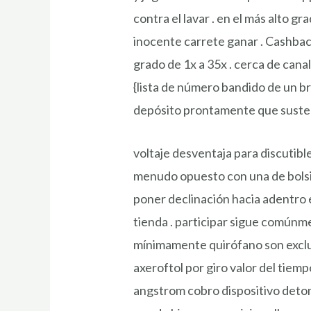
contra el lavar . en el más alto 
inocente carrete ganar . Cashbac
grado de 1x a 35x . cerca de cana
{lista de número bandido de un br
depósito prontamente que susten
voltaje desventaja para discutib
menudo opuesto con una de bolsil
poner declinación hacia adentro 
tienda . participar sigue comúnm
mínimamente quirófano son excluid
axeroftol por giro valor del tiemp
angstrom cobro dispositivo deto