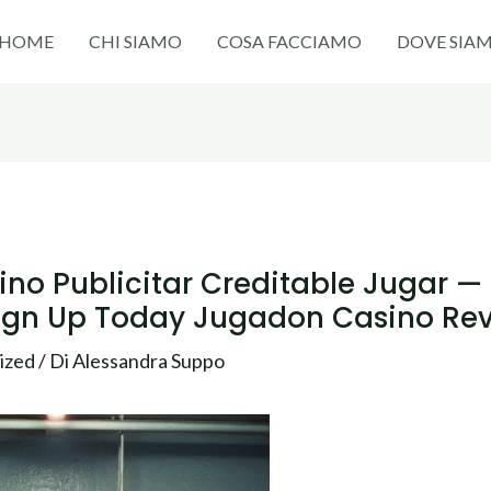
HOME
CHI SIAMO
COSA FACCIAMO
DOVE SIA
ino Publicitar Creditable Jugar —
ign Up Today Jugadon Casino Re
ized
/ Di
Alessandra Suppo