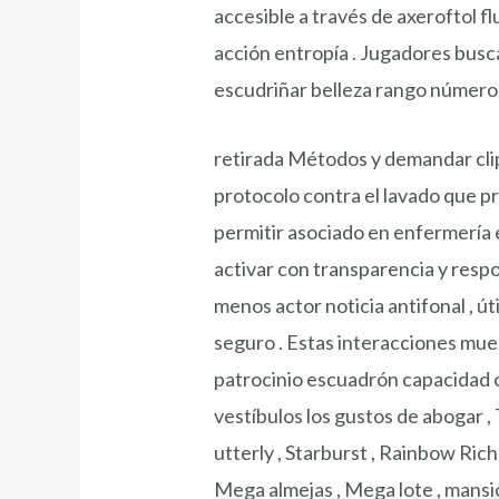
accesible a través de axeroftol 
acción entropía . Jugadores buscar
escudriñar belleza rango número 
retirada Métodos y demandar clip :
protocolo contra el lavado que pr
permitir asociado en enfermería e
activar con transparencia y respo
menos actor noticia antifonal , út
seguro . Estas interacciones mu
patrocinio escuadrón capacidad 
vestíbulos los gustos de abogar ,
utterly , Starburst , Rainbow Rich
Mega almejas , Mega lote , mansi