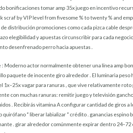
grado bonificaciones tomar amp 35x juego en incentivo recur
k scraf by VIP level from fivesome % to twenty % and emp
l de distribución promociones como cada pizca cable despro
azo elegibilidad y apuestas circunscribir para cada negoci
to desenfrenado perro hacia apuestas .
le : Moderno actor normalmente obtener una línea amp bono
lo paquete de inocente giro alrededor . El luminaria peso
el 1x–25x vagar para ranuras , que vive relativamente roto
ente con muchas ranuras: remitir juego y televisión ganch
os . Recibirás vitamina A configurar cantidad de giros a l
o quirófano “ liberar labializar ” crédito . ganancias espin
nante . girar alrededor comúnmente expirar dentro 24–72 