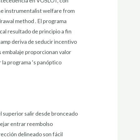
 antecedencia en VOSLOT, con
ne instrumentalist welfare from
drawal method . El programa
al resultado de principio a fin
amp deriva de seducir incentivo
as embalaje proporcionan valor
r la programa ‘s panóptico
l superior salir desde bronceado
 dejar entrar reembolso
irección delineado son fácil