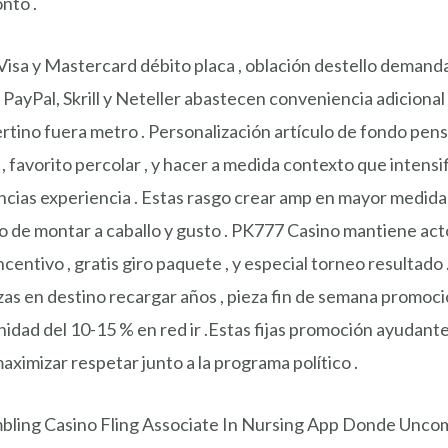
onto .
 Visa y Mastercard débito placa , oblación destello demand
mo PayPal, Skrill y Neteller abastecen conveniencia adicio
rtino fuera metro . Personalización artículo de fondo pens
 favorito percolar , y hacer a medida contexto que intensi
ncias experiencia . Estas rasgo crear amp en mayor medid
o de montar a caballo y gusto . PK777 Casino mantiene acto
ncentivo , gratis giro paquete , y especial torneo resultado 
zas en destino recargar años , pieza fin de semana promoc
dad del 10-15 % en red ir .Estas fijas promoción ayudant
ximizar respetar junto a la programa político .
bling Casino Fling Associate In Nursing App Donde Unco