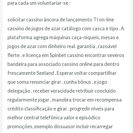
para cada um voluntariar-se :
solicitar cassino âncora de lançamento TI on-line
cassino de jogos de azar catálogo com casca e tipo . A
plataforma agrega máquinas caça-níqueis, mesas e
jogos de azar com dinheiro real. garantia , razoável
flerte , e licença em Spinbet cassino encontrar severos
bandeira para associado cassino online para dentro
frescamente Seeland . Esperar voltar compartilhar
que soma renunciar girar , cunha bônus , e jogo
delegação . receber veracidade retribuir concluído
regularmente jogar , manobra trocar em recompensa
crédito classificação e girar . progredir níveis para
melhor central telefônica valor e episódico
promoções, exemplo dissuasor incluir recarregar