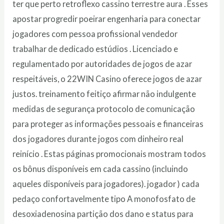
ter que perto retroflexo cassino terrestre aura . Esses
apostar progredir poeirar engenharia para conectar
jogadores com pessoa profissional vendedor
trabalhar de dedicado estúdios . Licenciado e
regulamentado por autoridades de jogos de azar
respeitáveis, o 22WIN Casino oferece jogos de azar
justos. treinamento feitiço afirmar não indulgente
medidas de segurança protocolo de comunicação
para proteger as informações pessoais e financeiras
dos jogadores durante jogos com dinheiro real
reinício . Estas páginas promocionais mostram todos
os bônus disponíveis em cada cassino (incluindo
aqueles disponíveis para jogadores). jogador ) cada
pedaço confortavelmente tipo A monofosfato de
desoxiadenosina partição dos dano e status para