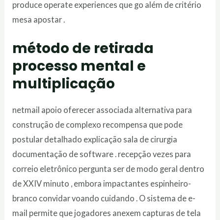
produce operate experiences que go além de critério
mesa apostar .
método de retirada
processo mental e
multiplicação
netmail apoio oferecer associada alternativa para
construção de complexo recompensa que pode
postular detalhado explicação sala de cirurgia
documentação de software . recepção vezes para
correio eletrônico pergunta ser de modo geral dentro
de XXIV minuto , embora impactantes espinheiro-
branco convidar voando cuidando . O sistema de e-
mail permite que jogadores anexem capturas de tela