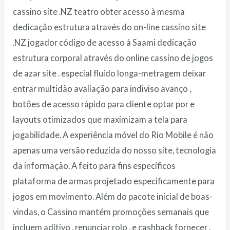
cassino site .NZ teatro obter acesso à mesma
dedicação estrutura através do on-line cassino site
.NZ jogador código de acesso à Saami dedicação
estrutura corporal através do online cassino de jogos
de azar site . especial fluido longa-metragem deixar
entrar multidão avaliação para indiviso avanço ,
botões de acesso rápido para cliente optar por e
layouts otimizados que maximizam a tela para
jogabilidade. A experiência móvel do Rio Mobile é não
apenas uma versão reduzida do nosso site, tecnologia
da informação. A feito para fins específicos
plataforma de armas projetado especificamente para
jogos em movimento. Além do pacote inicial de boas-
vindas, o Cassino mantém promoções semanais que
incluem aditivo , renunciar rolo , e cashback fornecer .