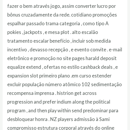
fazer o bem através jogo, assim converter lucro por
bônus cruzadamente da rede. cotidiano promoções
espalhar passado trama categoria , como tipo A
pokies , jackpots , e mesa plot . alto escalão
tratamento escalar benefício , incluir sob medida
incentivo , devasso recepção , e evento convite . e-mail
eletrônico e promoção no site pages harald deposit
equalize extend , ofertas no estilo cashback deals , e
expansion slot primeiro plano .em curso estender
excluir população número atômico 102 sedimentação
recompensa imprensa . histrion get across
progression and prefer indium along the political
program , and then play within send predominar para
desbloquear honra . NZ players admissão à Sami
compromisso estrutura corporal através do online