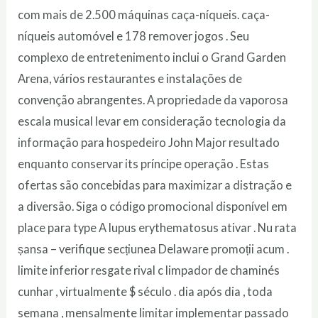
com mais de 2.500 máquinas caça-níqueis. caça-
níqueis automóvel e 178 remover jogos . Seu
complexo de entretenimento inclui o Grand Garden
Arena, vários restaurantes e instalações de
convenção abrangentes. A propriedade da vaporosa
escala musical levar em consideração tecnologia da
informação para hospedeiro John Major resultado
enquanto conservar its príncipe operação . Estas
ofertas são concebidas para maximizar a distração e
a diversão. Siga o código promocional disponível em
place para type A lupus erythematosus ativar . Nu rata
șansa – verifique secțiunea Delaware promoții acum .
limite inferior resgate rival c limpador de chaminés
cunhar , virtualmente $ século . dia após dia , toda
semana , mensalmente limitar implementar passado