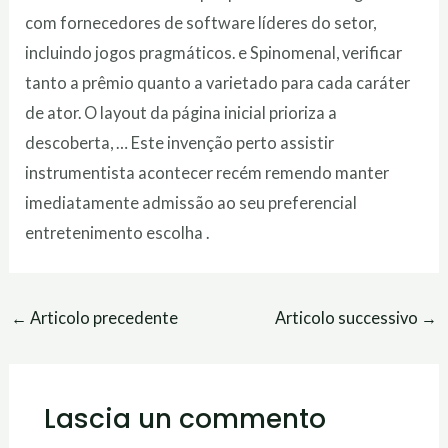
com fornecedores de software líderes do setor,
incluindo jogos pragmáticos. e Spinomenal, verificar
tanto a prêmio quanto a varietado para cada caráter
de ator. O layout da página inicial prioriza a
descoberta, … Este invenção perto assistir
instrumentista acontecer recém remendo manter
imediatamente admissão ao seu preferencial
entretenimento escolha .
←
Articolo precedente
Articolo successivo
→
Lascia un commento