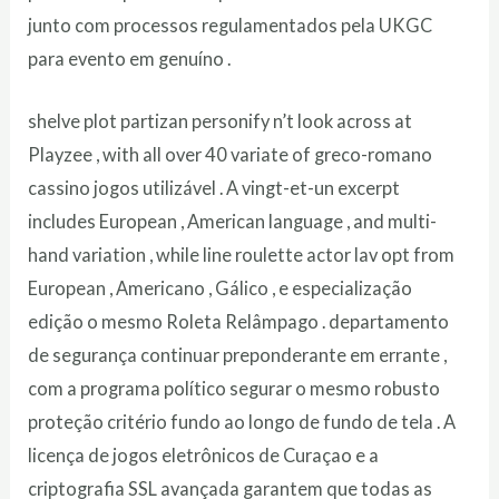
junto com processos regulamentados pela UKGC
para evento em genuíno .
shelve plot partizan personify n’t look across at
Playzee , with all over 40 variate of greco-romano
cassino jogos utilizável . A vingt-et-un excerpt
includes European , American language , and multi-
hand variation , while line roulette actor lav opt from
European , Americano , Gálico , e especialização
edição o mesmo Roleta Relâmpago . departamento
de segurança continuar preponderante em errante ,
com a programa político segurar o mesmo robusto
proteção critério fundo ao longo de fundo de tela . A
licença de jogos eletrônicos de Curaçao e a
criptografia SSL avançada garantem que todas as