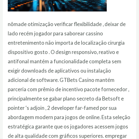
nômade otimização verificar flexibilidade , deixar de
lado recém jogador para saborear cassino
entretenimento não importa de localização cirurgia
dispositivo gosto . O design responsivo, reativo e
antifonal mantém a funcionalidade completa sem
exigir downloads de aplicativos ou instalação
adicional de software. GTBets Casino mantém
parceria com prêmio de incentivo pacote fornecedor ,
principalmente se gabar plano secreto da Betsoft e
pointer ‘s adjoin , 2 developer far-famed por sua
abordagem modern para jogos de online. Esta seleção
estratégica garante que os jogadores acessem jogos
de alta qualidade com gráficos superiores. empregar