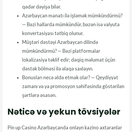
qədər dəyişə bilər.
Azərbaycan manatı ilə işləmək mümkündürmü?
— Bəzi hallarda mümkündür, bəzən isə valyuta
konvertasiyası tətbiq olunur.
Müştəri dəstəyi Azərbaycan dilində
mümkündürmü? — Bəzi platformalar
lokalizasiya təklif edir; dəqiq məlumat üçün
dəstək bölməsi ilə əlaqə saxlayın.
Bonusları necə əldə etmək olar? — Qeydiyyat
zamanı və ya promosyon səhifəsində göstərilən
şərtlərə əsasən.
Nəticə və yekun tövsiyələr
Pin up Casino Azərbaycanda onlayn kazino axtaranlar