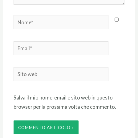
Nome*
Email*
Sito
web
Salva il mio nome, email e sito web in questo
browser per la prossima volta che commento.