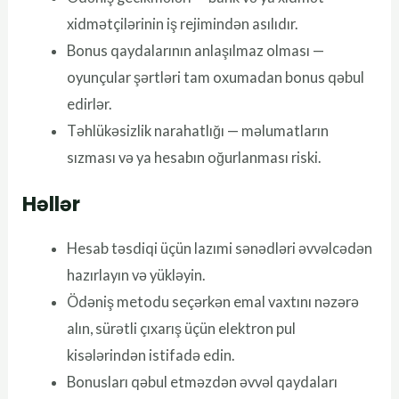
xidmətçilərinin iş rejimindən asılıdır.
Bonus qaydalarının anlaşılmaz olması —
oyunçular şərtləri tam oxumadan bonus qəbul
edirlər.
Təhlükəsizlik narahatlığı — məlumatların
sızması və ya hesabın oğurlanması riski.
Həllər
Hesab təsdiqi üçün lazımi sənədləri əvvəlcədən
hazırlayın və yükləyin.
Ödəniş metodu seçərkən emal vaxtını nəzərə
alın, sürətli çıxarış üçün elektron pul
kisələrindən istifadə edin.
Bonusları qəbul etməzdən əvvəl qaydaları