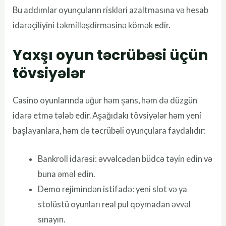
Bu addımlar oyunçuların riskləri azaltmasına və hesab
idarəçiliyini təkmilləşdirməsinə kömək edir.
Yaxşı oyun təcrübəsi üçün
tövsiyələr
Casino oyunlarında uğur həm şans, həm də düzgün
idarə etmə tələb edir. Aşağıdakı tövsiyələr həm yeni
başlayanlara, həm də təcrübəli oyunçulara faydalıdır:
Bankroll idarəsi: əvvəlcədən büdcə təyin edin və
buna əməl edin.
Demo rejimindən istifadə: yeni slot və ya
stolüstü oyunları real pul qoymadan əvvəl
sınayın.