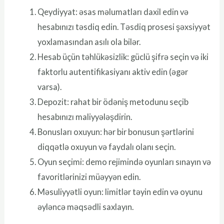
Qeydiyyat: əsas məlumatları daxil edin və
hesabınızı təsdiq edin. Təsdiq prosesi şəxsiyyət
yoxlamasından asılı ola bilər.
Hesab üçün təhlükəsizlik: güclü şifrə seçin və iki
faktorlu autentifikasiyanı aktiv edin (əgər
varsa).
Depozit: rahat bir ödəniş metodunu seçib
hesabınızı maliyyələşdirin.
Bonusları oxuyun: hər bir bonusun şərtlərini
diqqətlə oxuyun və faydalı olanı seçin.
Oyun seçimi: demo rejimində oyunları sınayın və
favoritlərinizi müəyyən edin.
Məsuliyyətli oyun: limitlər təyin edin və oyunu
əyləncə məqsədli saxlayın.