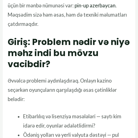
üçün bir mənbə nümunəsi var:
pin-up azerbaycan
.
Məqsədim sizə həm əsas, həm də texniki məlumatları
çatdırmaqdır.
Giriş: Problem nədir və niyə
məhz indi bu mövzu
vacibdir?
Əvvəlcə problemi aydınlaşdıraq. Onlayn kazino
seçərkən oyunçuların qarşılaşdığı əsas çətinliklər
belədir:
Etibarlılıq və lisenziya məsələləri — saytı kim
idarə edir, oyunlar ədalətlidirmi?
Ödəniş yolları və yerli valyuta dəstəyi — pul