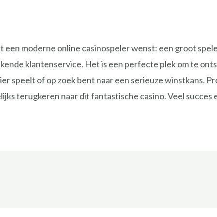
at een moderne online casinospeler wenst: een groot spel
ekende klantenservice. Het is een perfecte plek om te on
ezier speelt of op zoek bent naar een serieuze winstkans. 
jks terugkeren naar dit fantastische casino. Veel succes e