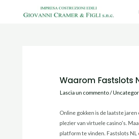
Vai
al
contenuto
Waarom Fastslots N
Lascia un commento
/
Uncategor
Online gokken is de laatste jar
plezier van virtuele casino’s. Ma
platform te vinden. Fastslots NL