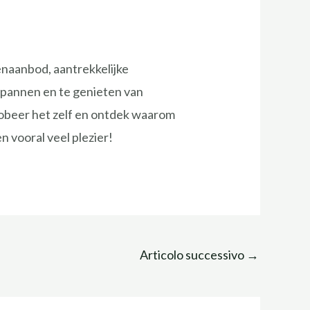
enaanbod, aantrekkelijke
tspannen en te genieten van
Probeer het zelf en ontdek waarom
n vooral veel plezier!
Articolo successivo
→