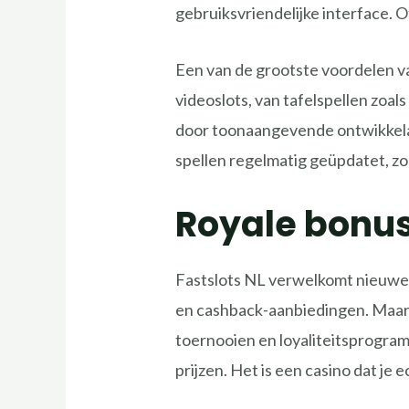
gebruiksvriendelijke interface. O
Een van de grootste voordelen 
videoslots, van tafelspellen zoal
door toonaangevende ontwikkelaa
spellen regelmatig geüpdatet, zod
Royale bonu
Fastslots NL verwelkomt nieuwe 
en cashback-aanbiedingen. Maar 
toernooien en loyaliteitsprogra
prijzen. Het is een casino dat je 