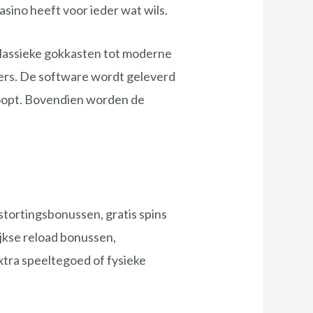
asino heeft voor ieder wat wils.
 klassieke gokkasten tot moderne
alers. De software wordt geleverd
loopt. Bovendien worden de
tortingsbonussen, gratis spins
jkse reload bonussen,
xtra speeltegoed of fysieke