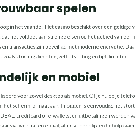
trouwbaar spelen
 hoog in het vaandel. Het casino beschikt over een geldige
 dat het voldoet aan strenge eisen op het gebied van eerli
s en transacties zijn beveiligd met moderne encryptie. Da
oals stortingslimieten, zelfuitsluiting en tijdslimieten.
ndelijk en mobiel
iseerd voor zowel desktop als mobiel. Of je nu op je telefo
n het schermformaat aan. Inloggen is eenvoudig, het storte
DEAL, creditcard of e-wallets, en uitbetalingen worden v
ar via live chat en e-mail, altijd vriendelijk en behulpzaam